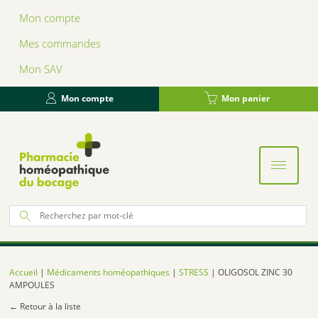
Panneau de gestion des cookies
Mon compte
Mes commandes
Mon SAV
Mon compte
Mon panier
Re
po
:
Accueil
|
Médicaments homéopathiques
|
STRESS
| OLIGOSOL ZINC 30
AMPOULES
← Retour à la liste