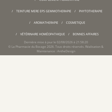
TEINTURE MERE EPS GEMMOTHERAPIE
PHYTOTHERAPIE
AROMATHERAPIE
COSMETIQUE
VÉTÉRINAIRE HOMÉOPATHIQUE
BONNES AFFAIRES
Dernière mise à jour le 02/08/2026 à 21:58:20
©
La Pharmacie du Bocage
2026. Tous droits réservés. Réalisation &
Maintenance :
AntheDesign