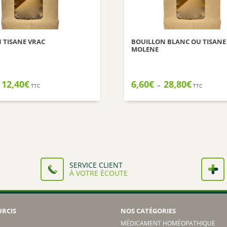
 TISANE VRAC
BOUILLON BLANC OU TISANE
MOLENE
Plage
Plage
12,40
€
6,60
€
28,80
€
–
TTC
TTC
de
de
prix :
prix :
3,60€
6,60€
à
à
12,40€
28,80€
SERVICE CLIENT
À VOTRE ÉCOUTE
URCIS
NOS CATÉGORIES
MÉDICAMENT HOMÉOPATHIQUE