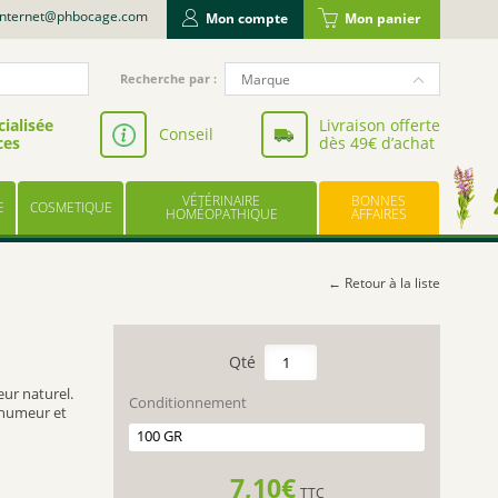
internet@phbocage.com
Mon compte
Mon panier
Recherche
Marque
Recherche par :
pour
NUTERGIA
:
ialisée
Livraison offerte
Conseil
ces
dès 49€ d’achat
VALBIOTIS
BODYGUARD
VÉTÉRINAIRE
BONNES
E
COSMETIQUE
LABORATOIRE LESCUYER
HOMÉOPATHIQUE
AFFAIRES
OWARI
EFFINOV NUTRITION
← Retour à la liste
SCHOLL
ARAGAN
quantité
de
COOPER
eur naturel.
MILLEPERTUIS
Conditionnement
l’humeur et
BAYER
TISANE
UPSA
VRAC
LES TROIS CHÊNES
7,10
€
TTC