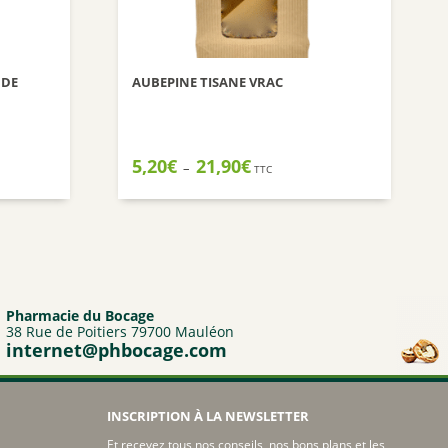
Nuxuriance
Weleda
 DE
AUBEPINE TISANE VRAC
Plage
5,20
€
21,90
€
–
TTC
de
prix :
5,20€
à
21,90€
Pharmacie du Bocage
38 Rue de Poitiers 79700 Mauléon
internet@phbocage.com
INSCRIPTION À LA NEWSLETTER
Et recevez tous nos conseils, nos bons plans et les