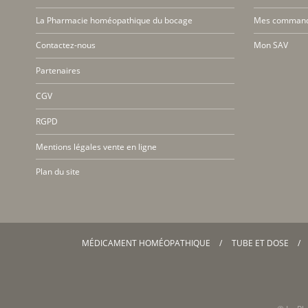
La Pharmacie homéopathique du bocage
Mes comman
Contactez-nous
Mon SAV
Partenaires
CGV
RGPD
Mentions légales vente en ligne
Plan du site
MÉDICAMENT HOMÉOPATHIQUE
TUBE ET DOSE