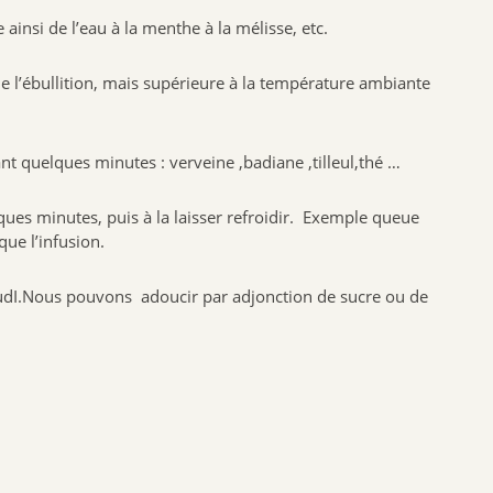
NAT & FORM
insi de l’eau à la menthe à la mélisse, etc.
NHCO
e l’ébullition, mais supérieure à la température ambiante
VYNDEO
HAUT SEGALA
PRANAROM
ant quelques minutes : verveine ,badiane ,tilleul,thé …
JOONE
ques minutes, puis à la laisser refroidir. Exemple queue
ALPHANOVA
que l’infusion.
SANTIS
CRUSOE
 chaudI.Nous pouvons adoucir par adjonction de sucre ou de
HERBALGEM
PHYTOSTANDARD
ALVADIEM
INELDEA
JOLIESBAUMES
FRESKORYL