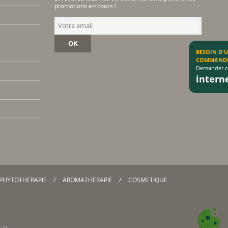
promotions en cours !
OK
BESOIN D'
COMMAND
Demander co
inter
PHYTOTHERAPIE
AROMATHERAPIE
COSMETIQUE