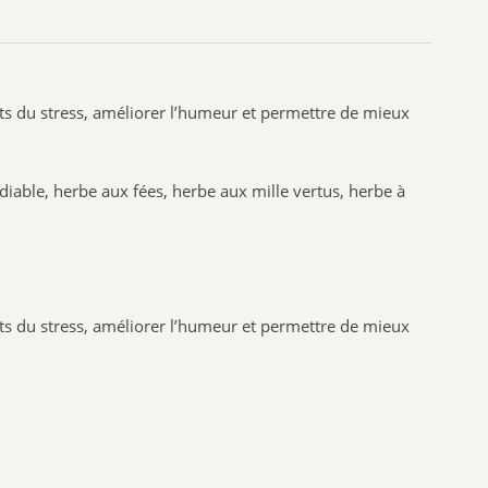
SANTE VERTE
ARKOPHARMA
URGO
fets du stress, améliorer l’humeur et permettre de mieux
CCD
PHYTO SUD
BIOHEME
-diable, herbe aux fées, herbe aux mille vertus, herbe à
RESPIRE
MANOUKA
VALEBIO
EPITACT
fets du stress, améliorer l’humeur et permettre de mieux
PRESCRIPTION NATURE
NUTRISANTE VITAVEA
MUSC INTIME
PILEGE
SANTAROME