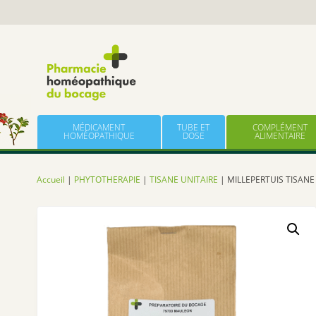
Panneau de gestion des cookies
Skip to content
MÉDICAMENT
TUBE ET
COMPLÉMENT
HOMÉOPATHIQUE
DOSE
ALIMENTAIRE
Accueil
|
PHYTOTHERAPIE
|
TISANE UNITAIRE
| MILLEPERTUIS TISANE