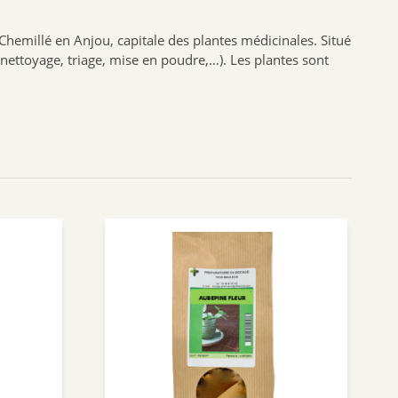
BIOFLORAL
emillé en Anjou, capitale des plantes médicinales. Situé
HOLLIS
 nettoyage, triage, mise en poudre,…). Les plantes sont
PROBIOLOG
ARGILETZ
GRANIONS
HERBESAN
LABCATAL
ROYER COSMETIQUE
CENTIFOLIA
ABOCA
GILBERT
Dr.Hauschka
Boiron
Lehning
Préparatoire du Bocage