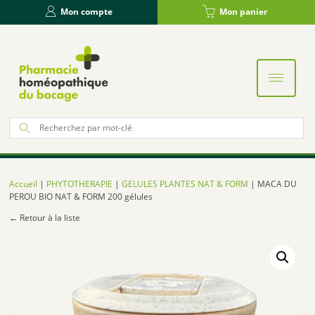
Panneau de gestion des cookies
Mon compte
Mon panier
Re
po
:
Accueil
|
PHYTOTHERAPIE
|
GELULES PLANTES NAT & FORM
| MACA DU
PEROU BIO NAT & FORM 200 gélules
← Retour à la liste