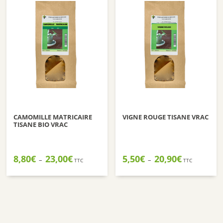
CAMOMILLE MATRICAIRE
VIGNE ROUGE TISANE VRAC
TISANE BIO VRAC
Plage
Plage
8,80
€
23,00
€
5,50
€
20,90
€
–
–
TTC
TTC
de
de
prix :
prix :
8,80€
5,50€
à
à
23,00€
20,90€