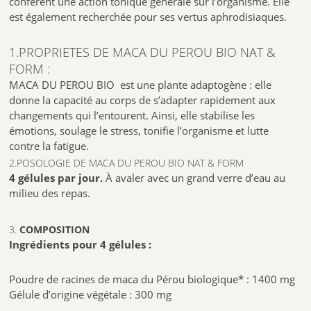
confèrent une action tonique générale sur l’organisme. Elle
Société Atlantic Nature
est également recherchée pour ses vertus aphrodisiaques.
ZA de Kermassonnette
1.PROPRIETES DE MACA DU PEROU BIO NAT &
56700 KERVIGNAC
FORM :
(Proche de Lorient, Morbihan)
MACA DU PEROU BIO est une plante adaptogène : elle
Tél. 0 800 879 382
donne la capacité au corps de s’adapter rapidement aux
REF : 3535400007993
changements qui l’entourent. Ainsi, elle stabilise les
émotions, soulage le stress, tonifie l’organisme et lutte
contre la fatigue.
2.POSOLOGIE DE MACA DU PEROU BIO NAT & FORM
4 gélules par jour.
À avaler avec un grand verre d’eau au
milieu des repas.
3.
COMPOSITION
Ingrédients pour 4 gélules :
Poudre de racines de maca du Pérou biologique* : 1400 mg
Gélule d’origine végétale : 300 mg