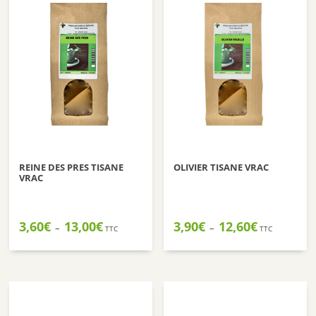
REINE DES PRES TISANE
OLIVIER TISANE VRAC
VRAC
Plage
Plage
3,60
€
13,00
€
3,90
€
12,60
€
–
–
TTC
TTC
de
de
prix :
prix :
3,60€
3,90€
à
à
13,00€
12,60€