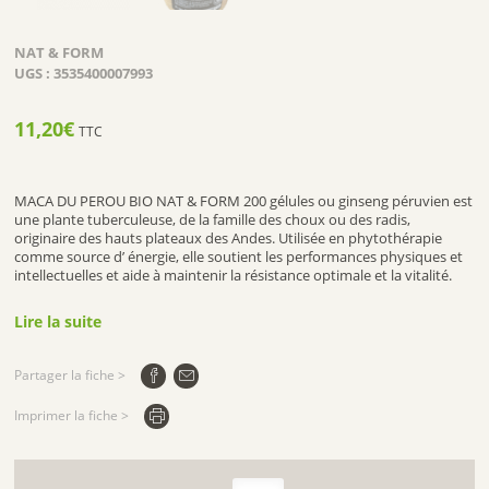
NAT & FORM
UGS :
3535400007993
11,20
€
TTC
MACA DU PEROU BIO NAT & FORM 200 gélules ou ginseng péruvien est
une plante tuberculeuse, de la famille des choux ou des radis,
originaire des hauts plateaux des Andes. Utilisée en phytothérapie
comme source d’ énergie, elle soutient les performances physiques et
intellectuelles et aide à maintenir la résistance optimale et la vitalité.
Ses actifs lui confèrent une action tonique générale sur l’organisme. Elle
est également recherchée pour ses vertus aphrodisiaques.
Lire la suite
1.PROPRIETES DE MACA DU PEROU BIO NAT &
FORM :
Partager la fiche >
MACA DU PEROU BIO est une plante adaptogène : elle donne la
Imprimer la fiche >
capacité au corps de s’adapter rapidement aux changements qui
l’entourent. Ainsi, elle stabilise les émotions, soulage le stress, tonifie
l’organisme et lutte contre la fatigue.
2.POSOLOGIE DE MACA DU PEROU BIO NAT & FORM
quantité