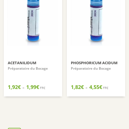
ACETANILIDUM
PHOSPHORICUM ACIDUM
Préparatoire du Bocage
Préparatoire du Bocage
Plage
Plage
1,92
€
1,99
€
1,82
€
4,55
€
–
–
TTC
TTC
de
de
prix :
prix :
1,92€
1,82€
à
à
1,99€
4,55€