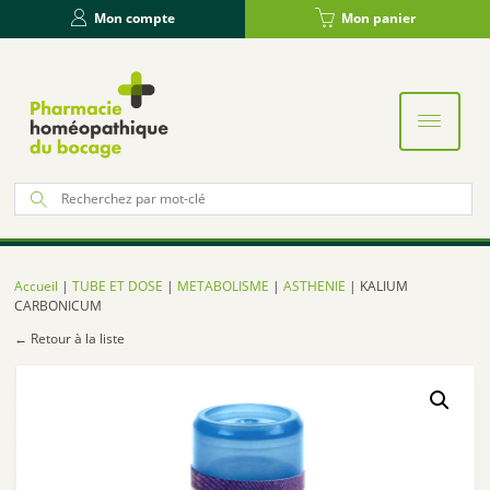
Panneau de gestion des cookies
Mon compte
Mon panier
Re
po
:
Accueil
|
TUBE ET DOSE
|
METABOLISME
|
ASTHENIE
| KALIUM
CARBONICUM
← Retour à la liste