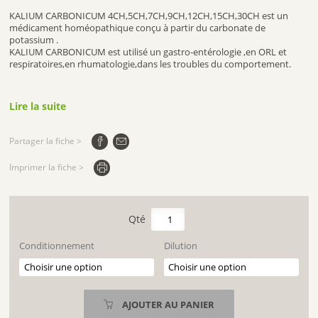
KALIUM CARBONICUM 4CH,5CH,7CH,9CH,12CH,15CH,30CH est un
médicament homéopathique conçu à partir du carbonate de
potassium .
KALIUM CARBONICUM est utilisé un gastro-entérologie ,en ORL et
respiratoires,en rhumatologie,dans les troubles du comportement.
Lire la suite
Partager la fiche >
Imprimer la fiche >
quantité
de
KALIUM
Conditionnement
Dilution
CARBONICUM
AJOUTER AU PANIER