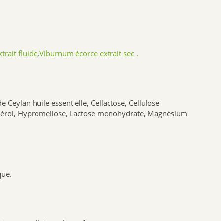
ion fait
NAT & FORM
ilisé, au
NHCO
VYNDEO
tions
ous remarquez
rait fluide
,
Viburnum écorce extrait sec .
HAUT SEGALA
PRANAROM
ec les
icaments que
JOONE
environnement.
ALPHANOVA
 Ceylan huile essentielle, Cellactose, Cellulose
ycérol, Hypromellose,
Lactose
monohydrate, Magnésium
SANTIS
CRUSOE
HERBALGEM
ce lien
de l'homéopathie via 
.
PHYTOSTANDARD
ALVADIEM
que.
INELDEA
JOLIESBAUMES
FRESKORYL