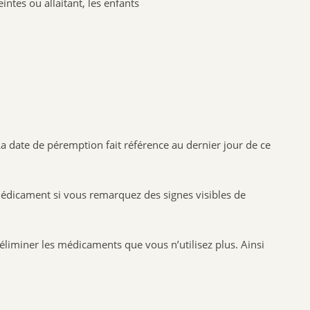
ntes ou allaitant, les enfants
BIOFLORAL
HOLLIS
PROBIOLOG
ARGILETZ
GRANIONS
HERBESAN
LABCATAL
a date de péremption fait référence au dernier jour de ce
ROYER COSMETIQUE
CENTIFOLIA
médicament si vous remarquez des signes visibles de
ABOCA
GILBERT
Dr.Hauschka
liminer les médicaments que vous n’utilisez plus. Ainsi
Boiron
Lehning
Préparatoire du Bocage