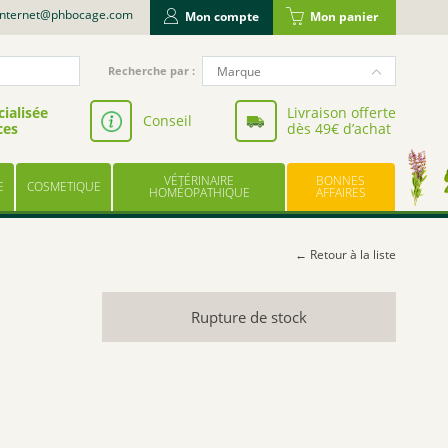
internet@phbocage.com
Mon compte
Mon panier
Recherche
Marque
Recherche par :
pour
NUTERGIA
:
ialisée
Livraison offerte
Conseil
ces
dès 49€ d’achat
VALBIOTIS
BODYGUARD
VÉTÉRINAIRE
BONNES
E
COSMETIQUE
LABORATOIRE LESCUYER
HOMÉOPATHIQUE
AFFAIRES
OWARI
EFFINOV NUTRITION
← Retour à la liste
SCHOLL
ARAGAN
Rupture de stock
COOPER
BAYER
UPSA
LES TROIS CHÊNES