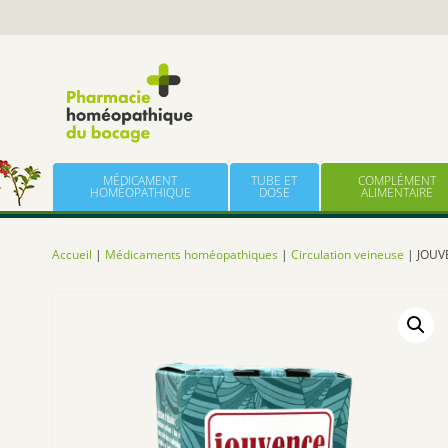
Panneau de gestion des cookies
Skip to content
MÉDICAMENT
TUBE ET
COMPLÉMENT
HOMÉOPATHIQUE
DOSE
ALIMENTAIRE
Accueil
|
Médicaments homéopathiques
|
Circulation veineuse
| JOUV