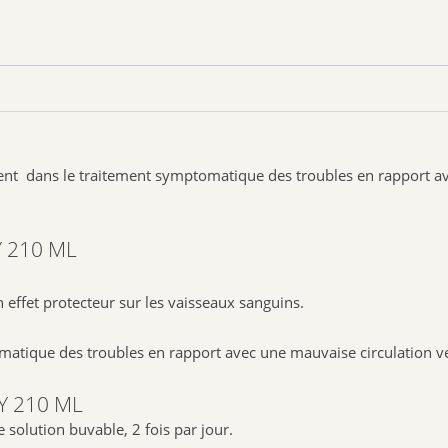
Excipient
commun : Glucose
Autres
excipients
(spécifiques à certaines formes) : Acide stéarique,
Aquapolish, Aquapolish rouge, Cannelle de Ceylan huile essentielle,
Cellulose microcristalline, Cellulose poudre, Colorant caramel,
Croscarmellose
sel
de Na, Eau purifiée, Éthanol, Fer rouge oxyde, Gl
Hypromellose,
Lactose
monohydrate, Magnésium stéarate, Maltode
hydroxybenzoate de méthyle sodique, Silice colloïdale anhydre, Ti
4. CONSEILS
ent dans le
traitement symptomatique
des troubles en rapport a
– Une activité physique régulière et la surélévation du pied du lit 
faciliter la circulation veineuse et lymphatique.
 210 ML
– Hypersensibilité a l’une des substances
L’utilisation de ce médicament est dangereuse chez les sujets alcool
 effet protecteur sur les vaisseaux sanguins.
être prise en compte chez les femmes enceintes ou allaitant, les en
– L’effet de ce médicament pendant la grossesse ou l’allaitement est 
omatique
des troubles en rapport avec une mauvaise circulation v
5. CONSERVATION
Y 210 ML
En conclusion, tenir ce médicament hors de la vue et de la portée d
 solution buvable, 2 fois par jour.
Premièrement, n’utilisez pas ce médicament après la date de pére