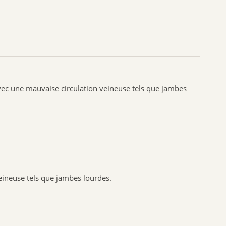
SANTE VERTE
ARKOPHARMA
 Anis essence,
 Cellactose,
URGO
CCD
ycérol,
xtrine, P-
PHYTO SUD
tane dioxyde
BIOHEME
vec une mauvaise circulation veineuse tels que jambes
RESPIRE
permettent de
MANOUKA
VALEBIO
EPITACT
iques et doit
fants
PRESCRIPTION NATURE
interdit .
NUTRISANTE VITAVEA
eineuse tels que jambes lourdes.
MUSC INTIME
PILEGE
es enfants.
SANTAROME
mption