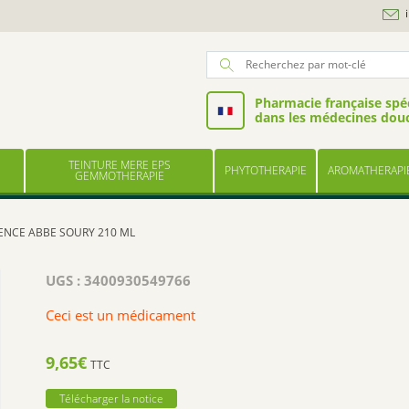
Pharmacie française spéc
dans les médecines dou
TEINTURE MERE EPS
PHYTOTHERAPIE
AROMATHERAPI
GEMMOTHERAPIE
ENCE ABBE SOURY 210 ML
UGS :
3400930549766
Ceci est un médicament
9,65
€
TTC
Télécharger la notice