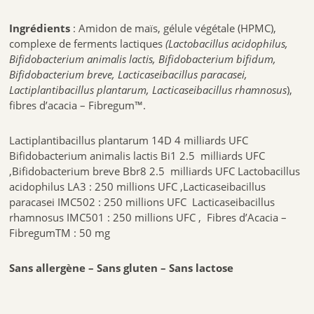
Ingrédients
: Amidon de maïs, gélule végétale (HPMC),
complexe de ferments lactiques
(Lactobacillus acidophilus,
Bifidobacterium animalis lactis, Bifidobacterium bifidum,
Bifidobacterium breve, Lacticaseibacillus paracasei,
Lactiplantibacillus plantarum, Lacticaseibacillus rhamnosus
),
fibres d’acacia – Fibregum™.
Lactiplantibacillus plantarum 14D 4 milliards UFC
Bifidobacterium animalis lactis Bi1 2.5 milliards UFC
,Bifidobacterium breve Bbr8 2.5 milliards UFC Lactobacillus
acidophilus LA3 : 250 millions UFC ,Lacticaseibacillus
paracasei IMC502 : 250 millions UFC Lacticaseibacillus
rhamnosus IMC501 : 250 millions UFC , Fibres d’Acacia –
FibregumTM : 50 mg
Sans allergène – Sans gluten – Sans lactose