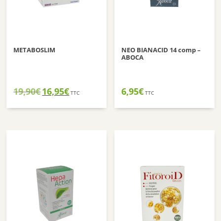
METABOSLIM
NEO BIANACID 14 comp –
ABOCA
Le
Le
19,90
€
16,95
€
6,95
€
TTC
TTC
prix
prix
initial
actuel
était :
est :
19,90€.
16,95€.