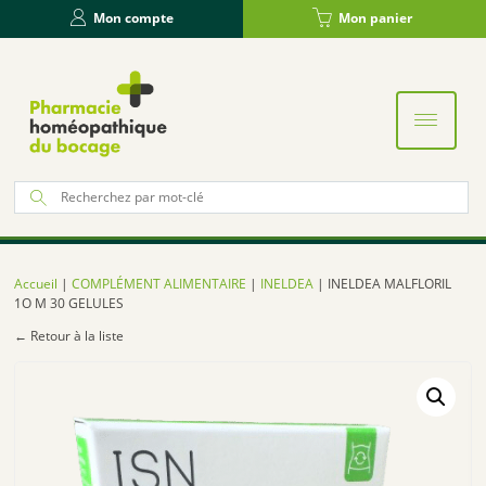
Panneau de gestion des cookies
Mon compte
Mon panier
Re
po
:
Accueil
|
COMPLÉMENT ALIMENTAIRE
|
INELDEA
| INELDEA MALFLORIL
1O M 30 GELULES
← Retour à la liste