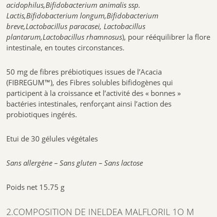
acidophilus,Bifidobacterium animalis ssp.
avec un verre d’eau.
Lactis,Bifidobacterium longum,Bifidobacterium
4.CONSERVATION :
breve,Lactobacillus paracasei, Lactobacillus
Recommandations
:
À conserver hors de la portée des enfants. Se
plantarum,Lactobacillus rhamnosus
), pour rééquilibrer la flore
conserve à température ambiante, à l’abri de la chaleur et de
intestinale, en toutes circonstances.
l’humidité. À consommer dans le cadre d’une alimentation variée et
équilibrée, et d’un mode de vie sain. Il est recommandé de ne pas
dépasser le dosage conseillé. À consommer de préférence avant fin :
50 mg de fibres prébiotiques issues de l’Acacia
voir sur l’emballage.
(FIBREGUM™), des Fibres solubles bifidogènes qui
Etui de 30 gélules végétales
participent à la croissance et l’activité des « bonnes »
bactéries intestinales, renforçant ainsi l’action des
Sans gluten – Sans OGM
probiotiques ingérés.
Poids net : 14.85 g
Etui de 30 gélules végétales
La société Ineldea Sante Naturelle – SANTE NATURA
SARL au capital de 15000 €
5 rue Louis Notari – 98000 MONACO
Sans allergène –
Sans gluten –
Sans lactose
RCI de Monaco 16S06870
REF:3700225640780
Poids net 15.75 g
2.COMPOSITION DE INELDEA MALFLORIL 1O M