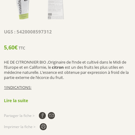
UGS :
5420008597312
5,60
€
TTC
HE DE CITRONNIER BIO ,Originaire de l’Inde et cultivé dans le Midi de
l’Europe et en Californie, le
citron
est un des fruits les plus utiles en
médecine naturelle. L’essence est obtenue par expression à froid de la
partie externe de l’écorce du fruit.
1INDICATIONS:
HE DE CITRONNIER BIO a des propriétés antiseptiques et
Lire la suite
antibactériennes qui la rendent efficace contre les infections. Elle
favorise également la cicatrisation.
Partager la fiche >
2.COMPOSITION:
Imprimer la fiche >
Limonène
*Ingrédient issu de l’agriculture biologique (contrôle Certisys BE-BIO-