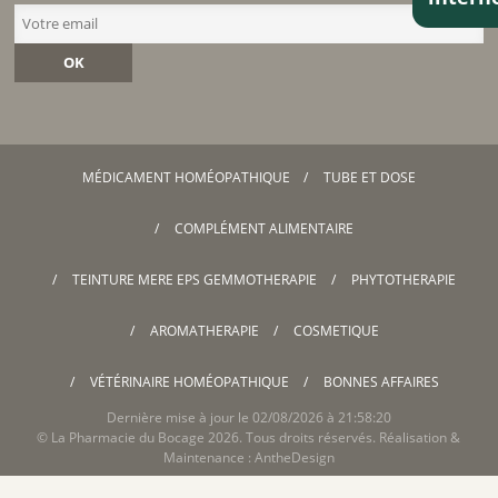
OK
MÉDICAMENT HOMÉOPATHIQUE
TUBE ET DOSE
COMPLÉMENT ALIMENTAIRE
TEINTURE MERE EPS GEMMOTHERAPIE
PHYTOTHERAPIE
AROMATHERAPIE
COSMETIQUE
VÉTÉRINAIRE HOMÉOPATHIQUE
BONNES AFFAIRES
Dernière mise à jour le 02/08/2026 à 21:58:20
©
La Pharmacie du Bocage
2026. Tous droits réservés. Réalisation &
Maintenance :
AntheDesign