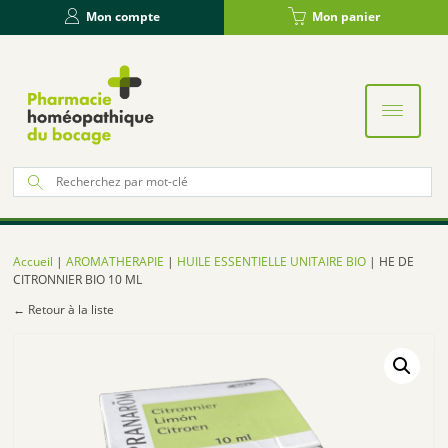
Panneau de gestion des cookies
Mon compte
Mon panier
Re
po
:
Accueil
|
AROMATHERAPIE
|
HUILE ESSENTIELLE UNITAIRE BIO
| HE DE
CITRONNIER BIO 10 ML
← Retour à la liste