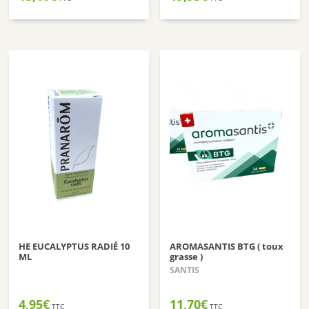
HE EUCALYPTUS RADIÉ 10
AROMASANTIS BTG ( toux
ML
grasse )
SANTIS
4,95
€
11,70
€
TTC
TTC