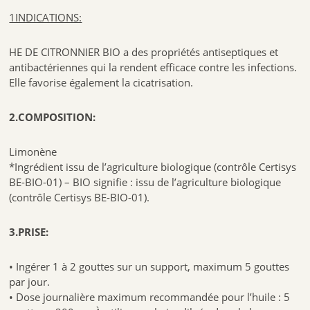
1INDICATIONS:
Pour les personnes sous traitement médical et chez les enfants de plus
de 7 ans, se rapprocher d’un spécialiste de santé.
Conserver l’huile essentielle de lavande vraie à l’abri de la lumière, de
HE DE CITRONNIER BIO a des propriétés antiseptiques et
l’air et de la chaleur. Les huiles essentielles sont sensibles aux
antibactériennes qui la rendent efficace contre les infections.
rayonnements UV ainsi qu’à l’évaporation progressive de leurs
constituants. Il est donc impératif de conserver vos huiles essentielles
Elle favorise également la cicatrisation.
dans un flacon en verre coloré à fermeture étanche à une
température comprise entre 5°C et 35 °C.
2.COMPOSITION:
Labels
Limonène
*Ingrédient issu de l’agriculture biologique (contrôle Certisys
BE-BIO-01) – BIO signifie : issu de l’agriculture biologique
(contrôle Certisys BE-BIO-01).
3.PRISE:
• Ingérer 1 à 2 gouttes sur un support, maximum 5 gouttes
Pour en savoir plus sur les
huiles essentielles
par jour.
• Dose journalière maximum recommandée pour l’huile : 5