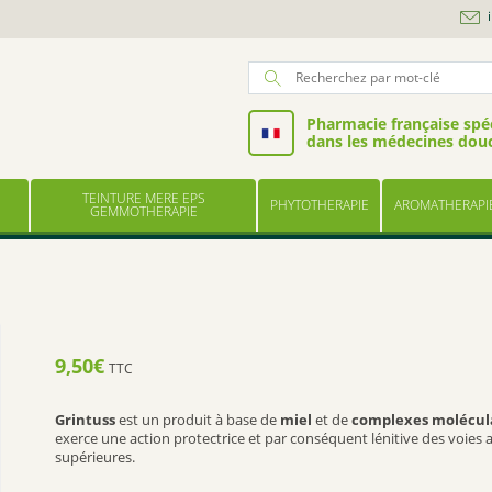
Pharmacie française spéc
dans les médecines dou
TEINTURE MERE EPS
PHYTOTHERAPIE
AROMATHERAPI
GEMMOTHERAPIE
9,50
€
TTC
Grintuss
est un produit à base de
miel
et de
complexes molécul
exerce une action protectrice et par conséquent lénitive des voies 
supérieures.