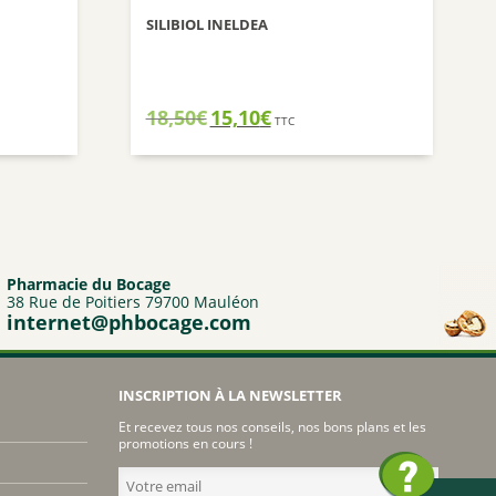
SILIBIOL INELDEA
Le
Le
18,50
€
15,10
€
TTC
prix
prix
initial
actuel
était :
est :
18,50€.
15,10€.
Pharmacie du Bocage
38 Rue de Poitiers 79700 Mauléon
internet@phbocage.com
INSCRIPTION À LA NEWSLETTER
Et recevez tous nos conseils, nos bons plans et les
promotions en cours !