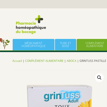
Panneau de gestion des cookies
Skip to content
MÉDICAMENT
TUBE ET
COMPLÉMENT
HOMÉOPATHIQUE
DOSE
ALIMENTAIRE
Accueil
|
COMPLÉMENT ALIMENTAIRE
|
ABOCA
| GRINTUSS PASTILLE