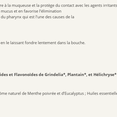
ère à la muqueuse et la protège du contact avec les agents irritant
u mucus et en favorise l’élimination
u du pharynx qui est l’une des causes de la
, en le laissant fondre lentement dans la bouche.
es et Flavonoïdes de Grindelia*, Plantain*, et Hélichryse* (
me naturel de Menthe poivrée et d’Eucalyptus ; Huiles essentiell