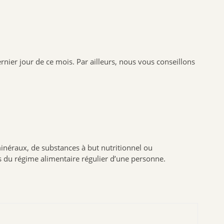
BIOFLORAL
HOLLIS
PROBIOLOG
ARGILETZ
rnier jour de ce mois. Par ailleurs, nous vous conseillons
GRANIONS
HERBESAN
LABCATAL
ROYER COSMETIQUE
CENTIFOLIA
ABOCA
inéraux, de substances à but nutritionnel ou
s du régime alimentaire régulier d’une personne.
GILBERT
Dr.Hauschka
Boiron
Lehning
Préparatoire du Bocage