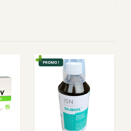
Nuxuriance
Weleda
PROMO !