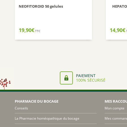
NEOFITOROID 50 gelules
HEPATOB
19,90
€
14,90
€
TTC
PAIEMENT
100% SÉCURISÉ
PHARMACIE DU BOCAGE
MES RACCO
Conseils
Mon compte
La Pharmacie homéopathique du bocage
Mes comman