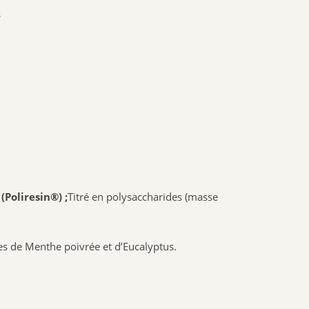
NAT & FORM
s
NHCO
VYNDEO
HAUT SEGALA
PRANAROM
JOONE
ALPHANOVA
SANTIS
CRUSOE
Poliresin®) ;
Titré en polysaccharides (masse
HERBALGEM
PHYTOSTANDARD
ALVADIEM
es de Menthe poivrée et d’Eucalyptus.
INELDEA
JOLIESBAUMES
FRESKORYL