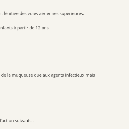
SANTE VERTE
t lénitive des voies aériennes supérieures.
ARKOPHARMA
URGO
nfants à partir de 12 ans
CCD
PHYTO SUD
BIOHEME
RESPIRE
MANOUKA
VALEBIO
on de la muqueuse due aux agents infectieux mais
EPITACT
PRESCRIPTION NATURE
NUTRISANTE VITAVEA
MUSC INTIME
PILEGE
’action suivants :
SANTAROME