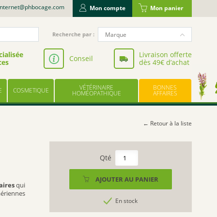
internet@phbocage.com
Mon compte
Mon panier
Recherche
Marque
Recherche par :
pour
NUTERGIA
:
ialisée
Livraison offerte
Conseil
ces
dès 49€ d’achat
VALBIOTIS
BODYGUARD
VÉTÉRINAIRE
BONNES
E
COSMETIQUE
LABORATOIRE LESCUYER
HOMÉOPATHIQUE
AFFAIRES
OWARI
EFFINOV NUTRITION
← Retour à la liste
SCHOLL
ARAGAN
quantité
de
COOPER
GRINTUSS
AJOUTER AU PANIER
BAYER
PASTILLE
aires
qui
aériennes
UPSA
En stock
LES TROIS CHÊNES