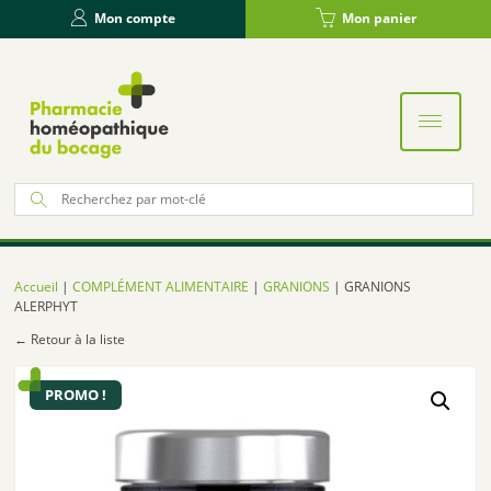
Panneau de gestion des cookies
Mon compte
Mon panier
Re
po
:
Accueil
|
COMPLÉMENT ALIMENTAIRE
|
GRANIONS
| GRANIONS
ALERPHYT
← Retour à la liste
PROMO !