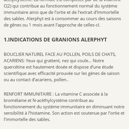
Ne pas dépasser la dose recommandée. À tenir hors de la portée des
C
(2)
qui contribue au fonctionnement normal du système
jeunes enfants. De manière générale, nous recommandons aux
immunitaire ainsi que de l’ortie et de l’extrait d’Immortelle
femmes enceintes et allaitantes à prendre l’attache d’un professionnel
de santé avant toute complémentation.
des sables. Alerphyt est à consommer au cours des saisons
de gênes ou 1 mois avant l’approche de celles-cI.
3,COMPOSITION
1.INDICATIONS DE GRANIONS ALERPHYT
Ingrédients : Extrait de sophora du japon (Sophora japonica L.) titré en
quercétine, extrait d’ananas (Ananas comosus) titré en bromélaïne,
BOUCLIER NATUREL FACE AU POLLEN, POILS DE CHATS,
extrait d’ortie (Urtica dioica), extrait d’immortelle (Helichrysum
ACARIENS: Yeux qui grattent, nez qui coule… Notre
italicum), agent de charge : cellulose microcristalline, N-acétylcystéine,
vitamine C, anti-agglomérant : stéarate de magnésium. Gélule :
quercétine est hautement dosée et dispose d’une étude
hydroxypropylméthylcellulose.
scientifique avec efficacité prouvée sur les gènes de saison
ou au contact d’acariens, pollen..
Conservation :
RENFORT IMMUNITAIRE : La vitamine C associée à la
A conserver à l’abri de la chaleur et de l’humidité.
bromélaïne et N-acéthylcystéine contribue au
Bien refermer après ouverture.
fonctionnement du système immunitaire en diminuant notre
sensibilité à l’histamine. Son action est soutenue par l’ortie et
A consommer de préférence avant la date indiquée sur l’emballage.
l’immortelle des sables.