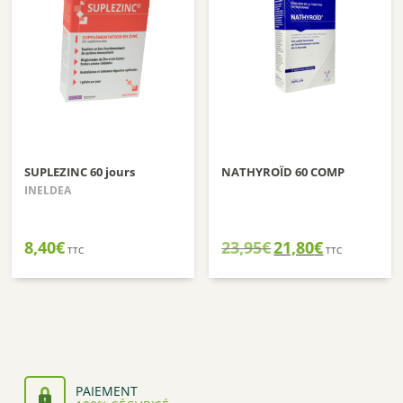
SUPLEZINC 60 jours
NATHYROÏD 60 COMP
INELDEA
Le
Le
8,40
€
23,95
€
21,80
€
TTC
TTC
prix
prix
initial
actuel
était :
est :
23,95€.
21,80€.
PAIEMENT