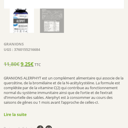
GRANIONS
UGS :
3760155216684
11,80
€
Le
9,25
€
Le
TTC
prix
prix
initial
actuel
GRANIONS ALERPHYT est un complément alimentaire qui associe de la
était :
est :
quercétine, de la bromélaïne et de la N-acétylcystéine. La formule est
complétée par de la vitamine C
(2)
qui contribue au fonctionnement
11,80€.
9,25€.
normal du système immunitaire ainsi que de l’ortie et de l’extrait
d’Immortelle des sables. Alerphyt est à consommer au cours des
saisons de gênes ou 1 mois avant l’approche de celles-cI.
1.INDICATIONS DE GRANIONS ALERPHYT
Lire la suite
BOUCLIER NATUREL FACE AU POLLEN, POILS DE CHATS,
ACARIENS: Yeux qui grattent, nez qui coule… Notre quercétine est