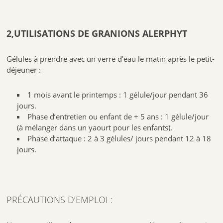
FABRICANT:EQUILIBRE ATTITUDE
1198 Avenue Maurice Donat
06250 MOUGINS
2,UTILISATIONS
DE
GRANIONS ALERPHYT
Le Laboratoire pharmaceutique des Granions s’inscrit dans une
démarche de haute qualité et de sécurité : maîtrise des matières
premières, contrôle de la qualité, dosages conformes aux législations
Gélules à prendre avec un verre d’eau le matin après le petit-
françaises et européennes, traçabilité…
déjeuner :
1 mois avant le printemps : 1 gélule/jour pendant 36
Programme de 36 jours
jours.
REF:
3760155216684
Phase d’entretien ou enfant de + 5 ans : 1 gélule/jour
(à mélanger dans un yaourt pour les enfants).
Phase d’attaque : 2 à 3 gélules/ jours pendant 12 à 18
jours.
PRÉCAUTIONS D’EMPLOI :