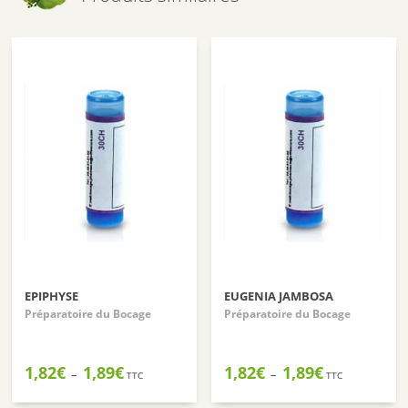
EPIPHYSE
EUGENIA JAMBOSA
Préparatoire du Bocage
Préparatoire du Bocage
Plage
Plage
1,82
€
1,89
€
1,82
€
1,89
€
–
–
TTC
TTC
de
de
prix :
prix :