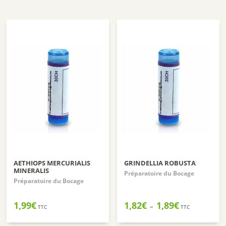
1,82€
1,82€
à
à
1,89€
1,89€
AETHIOPS MERCURIALIS
GRINDELLIA ROBUSTA
MINERALIS
Préparatoire du Bocage
Préparatoire du Bocage
Plage
1,99
€
1,82
€
1,89
€
–
TTC
TTC
de
prix :