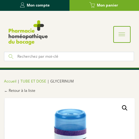
Panneau de gestion des cookies
Mon compte
Mon panier
Re
po
:
Accueil
|
TUBE ET DOSE
| GLYCERINUM
← Retour à la liste