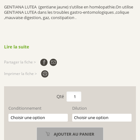
GENTIANA LUTEA (gentiane jaune) s’utilise en homéopathie.On utilise
GENTIANA LUTEA dans les troubles gastro-entomologiques ,colique
,mauvaise digestion, gaz, constipation .
Lire la suite
Partager la fiche >
Imprimer la fiche >
quantité
de
GENTIANA
Conditionnement
Dilution
LUTEA
AJOUTER AU PANIER