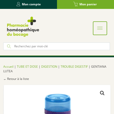
Panneau de gestion des cookies
Mon compte
Mon panier
Re
po
:
Accueil
|
TUBE ET DOSE
|
DIGESTION
|
TROUBLE DIGESTIF
| GENTIANA
LUTEA
← Retour à la liste