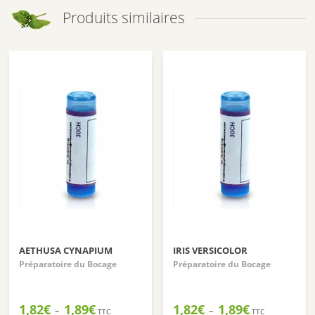
Produits similaires
AETHUSA CYNAPIUM
IRIS VERSICOLOR
Préparatoire du Bocage
Préparatoire du Bocage
Plage
Plage
1,82
€
1,89
€
1,82
€
1,89
€
–
–
TTC
TTC