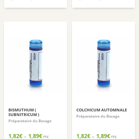
de
de
prix :
prix :
1,82€
1,82€
à
à
1,89€
1,89€
BISMUTHUM (
COLCHICUM AUTOMNALE
SUBNITRICUM )
Préparatoire du Bocage
Préparatoire du Bocage
Plage
Plage
1,82
€
1,89
€
1,82
€
1,89
€
–
–
TTC
TTC