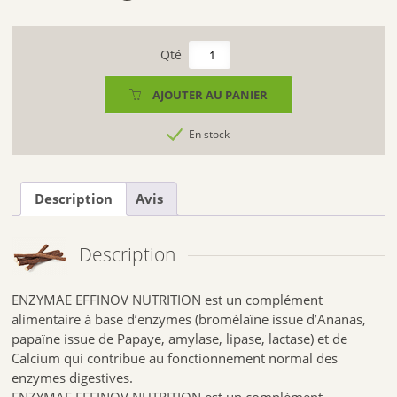
quantité
de
ENZYMAE
AJOUTER AU PANIER
EFFINOV
NUTRITION
En stock
(
40
GÉLULES)
Description
Avis
Description
ENZYMAE EFFINOV NUTRITION est un complément
alimentaire à base d’enzymes (bromélaïne issue d’Ananas,
papaïne issue de Papaye, amylase, lipase, lactase) et de
Calcium qui contribue au fonctionnement normal des
enzymes digestives.