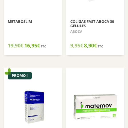
METABOSLIM
COLIGAS FAST ABOCA 30
GELULES
ABOCA
Le
Le
Le
Le
19,90
€
16,95
€
9,95
€
8,90
€
TTC
TTC
prix
prix
prix
prix
initial
actuel
initial
actuel
était :
est :
était :
est :
19,90€.
16,95€.
9,95€.
8,90€.
PROMO !