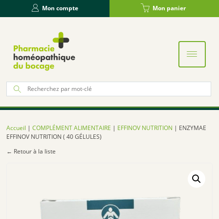
Panneau de gestion des cookies
Mon compte
Mon panier
Re
po
:
Accueil
|
COMPLÉMENT ALIMENTAIRE
|
EFFINOV NUTRITION
| ENZYMAE
EFFINOV NUTRITION ( 40 GÉLULES)
← Retour à la liste