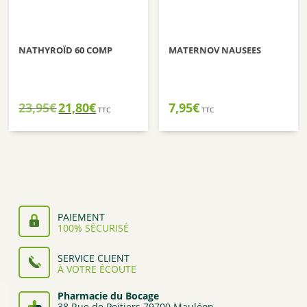
NATHYROÏD 60 COMP
MATERNOV NAUSEES
Le
Le
23,95
€
21,80
€
7,95
€
TTC
TTC
prix
prix
initial
actuel
était :
est :
23,95€.
21,80€.
PAIEMENT
100% SÉCURISÉ
SERVICE CLIENT
À VOTRE ÉCOUTE
Pharmacie du Bocage
38 Rue de Poitiers 79700 Mauléon