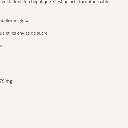
tient la fonction hépatique. C’est un actif incontournable
NAT & FORM
NHCO
étabolisme global.
VYNDEO
HAUT SEGALA
e et les envies de sucre.
PRANAROM
e.
JOONE
ALPHANOVA
SANTIS
CRUSOE
 79 mg
HERBALGEM
PHYTOSTANDARD
ALVADIEM
INELDEA
JOLIESBAUMES
FRESKORYL