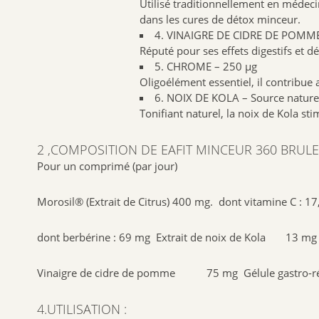
Utilisé traditionnellement en médecin
dans les cures de détox minceur.
4. VINAIGRE DE CIDRE DE POMM
Réputé pour ses effets digestifs et dét
5. CHROME – 250 µg
Oligoélément essentiel, il contribue
6. NOIX DE KOLA – Source naturel
Tonifiant naturel, la noix de Kola st
2 ,COMPOSITION DE EAFIT MINCEUR 360 BRUL
Pour un comprimé (par jour)
Morosil® (Extrait de Citrus) 400 mg. dont vitamine C :
dont berbérine : 69 mg Extrait de noix de Kola 13 mg 
Vinaigre de cidre de pomme 75 mg Gélule gastro-résist
4.UTILISATION :