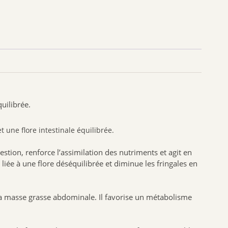
SANTE VERTE
ARKOPHARMA
URGO
CCD
PHYTO SUD
BIOHEME
RESPIRE
uilibrée.
MANOUKA
ne flore intestinale équilibrée.
VALEBIO
EPITACT
estion, renforce l’assimilation des nutriments et agit en
PRESCRIPTION NATURE
liée à une flore déséquilibrée et diminue les fringales en
NUTRISANTE VITAVEA
MUSC INTIME
 la masse grasse abdominale. Il favorise un métabolisme
PILEGE
SANTAROME