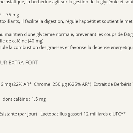
e asiatique, la berbérine agit sur la gestion de la glycémie et sou
E – 75 mg
oxifiants, il facilite la digestion, régule l’appétit et soutient le m
 au maintien d’une glycémie normale, prévenant les coups de fatigu
le de caféine (40 mg)
imule la combustion des graisses et favorise la dépense énergétiqu
EUR EXTRA FORT
 17,6 mg (22% AR* Chrome 250 µg (625% AR*) Extrait de Berbéris
dont caféine : 1,5 mg
ante (par jour) Lactobacillus gasseri 12 milliards d’UFC**