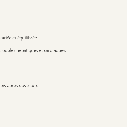
BIOFLORAL
HOLLIS
PROBIOLOG
ARGILETZ
ariée et équilibrée.
GRANIONS
HERBESAN
troubles hépatiques et cardiaques.
LABCATAL
ROYER COSMETIQUE
CENTIFOLIA
ABOCA
ois après ouverture.
GILBERT
Dr.Hauschka
Boiron
Lehning
Préparatoire du Bocage