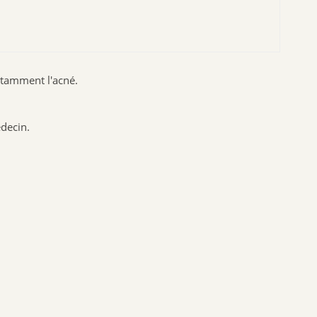
Nuxuriance
Weleda
otamment l'acné.
édecin.