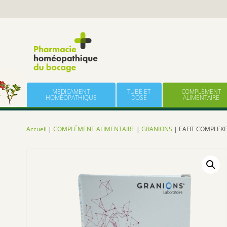
Panneau de gestion des cookies
Skip to content
MÉDICAMENT
TUBE ET
COMPLÉMENT
HOMÉOPATHIQUE
DOSE
ALIMENTAIRE
Accueil
|
COMPLÉMENT ALIMENTAIRE
|
GRANIONS
| EAFIT COMPLEXE