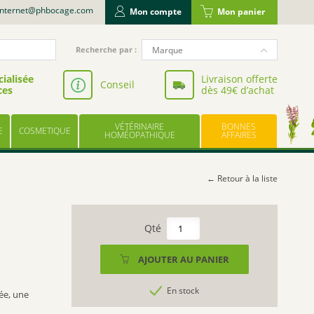
internet@phbocage.com
Mon compte
Mon panier
Recherche
Marque
Recherche par :
pour
NUTERGIA
:
ialisée
Livraison offerte
Conseil
ces
dès 49€ d’achat
VALBIOTIS
BODYGUARD
VÉTÉRINAIRE
BONNES
E
COSMETIQUE
LABORATOIRE LESCUYER
HOMÉOPATHIQUE
AFFAIRES
OWARI
EFFINOV NUTRITION
← Retour à la liste
SCHOLL
ARAGAN
quantité
de
COOPER
EAFIT
AJOUTER AU PANIER
BAYER
COMPLEXE
UPSA
MINCEUR
En stock
ée, une
MICROBIOTE
LES TROIS CHÊNES