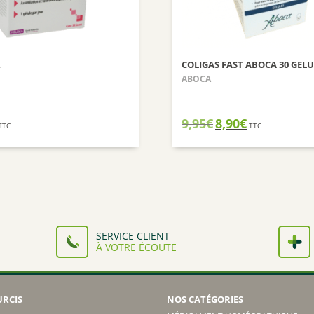
R
COLIGAS FAST ABOCA 30 GELU
ABOCA
Le
Le
9,95
€
8,90
€
TTC
TTC
prix
prix
initial
actuel
était :
est :
9,95€.
8,90€.
SERVICE CLIENT
À VOTRE ÉCOUTE
URCIS
NOS CATÉGORIES