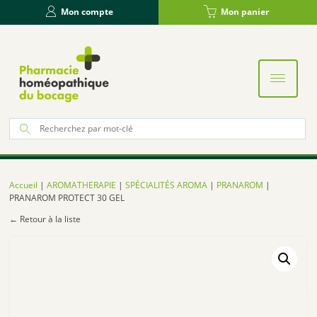
Panneau de gestion des cookies
Mon compte
Mon panier
Re
po
:
Accueil
|
AROMATHERAPIE
|
SPÉCIALITÉS AROMA
|
PRANAROM
|
PRANAROM PROTECT 30 GEL
← Retour à la liste