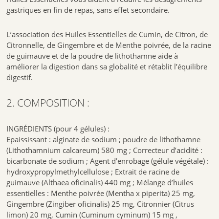
concomitant d’anticoagulants ou anti-agrégants plaquettaires.
gastriques en fin de repas, sans effet secondaire.
COMPLÉMENT ALIMENTAIRE 5420008552977
L’association des Huiles Essentielles de Cumin, de Citron, de
Citronnelle, de Gingembre et de Menthe poivrée, de la racine
 Retrouvez tous nos conseils sur l'utilisation de 
de guimauve et de la poudre de lithothamne aide à
améliorer la digestion dans sa globalité et rétablit l’équilibre
digestif.
2. COMPOSITION :
INGRÉDIENTS (pour 4 gélules) :
Epaississant : alginate de sodium ; poudre de lithothamne
(Lithothamnium calcareum) 580 mg ; Correcteur d’acidité :
bicarbonate de sodium ; Agent d’enrobage (gélule végétale) :
hydroxypropylmethylcellulose ; Extrait de racine de
guimauve (Althaea oficinalis) 440 mg ; Mélange d’huiles
essentielles : Menthe poivrée (Mentha x piperita) 25 mg,
Gingembre (Zingiber oficinalis) 25 mg, Citronnier (Citrus
limon) 20 mg, Cumin (Cuminum cyminum) 15 mg ,