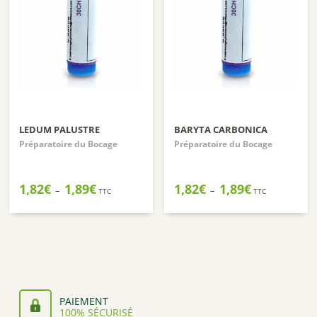
LEDUM PALUSTRE
BARYTA CARBONICA
Préparatoire du Bocage
Préparatoire du Bocage
Plage
Plage
1,82
€
1,89
€
1,82
€
1,89
€
–
–
TTC
TTC
de
de
prix :
prix :
1,82€
1,82€
à
à
1,89€
1,89€
PAIEMENT
100% SÉCURISÉ