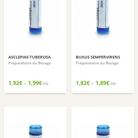
ASCLEPIAS TUBEROSA
BUXUS SEMPERVIRENS
Préparatoire du Bocage
Préparatoire du Bocage
Plage
Plage
1,92
€
1,99
€
1,82
€
1,89
€
–
–
TTC
TTC
de
de
prix :
prix :
1,92€
1,82€
à
à
1,99€
1,89€