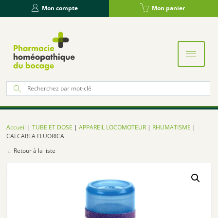
Panneau de gestion des cookies
Mon compte
Mon panier
Re
po
:
Accueil
|
TUBE ET DOSE
|
APPAREIL LOCOMOTEUR
|
RHUMATISME
|
CALCAREA FLUORICA
← Retour à la liste