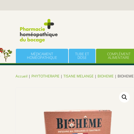
Panneau de gestion des cookies
Skip to content
MÉDICAMENT
TUBE ET
COMPLÉMENT
HOMÉOPATHIQUE
DOSE
ALIMENTAIRE
Accueil
|
PHYTOTHERAPIE
|
TISANE MELANGE
|
BIOHEME
| BIOHEME 