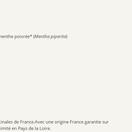
NAT & FORM
NHCO
VYNDEO
HAUT SEGALA
 menthe poivrée* (
Mentha piperita
)
PRANAROM
JOONE
ALPHANOVA
SANTIS
CRUSOE
HERBALGEM
PHYTOSTANDARD
ALVADIEM
INELDEA
JOLIESBAUMES
inales de France.Avec une origine France garantie sur
imité en Pays de la Loire.
FRESKORYL