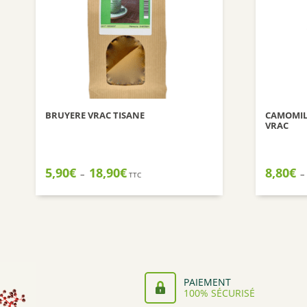
BRUYERE VRAC TISANE
CAMOMILL
VRAC
Plage
5,90
€
18,90
€
8,80
€
–
–
TTC
de
prix :
5,90€
à
18,90€
PAIEMENT
100% SÉCURISÉ