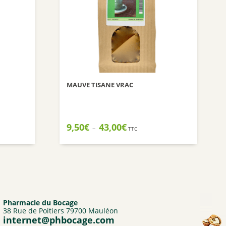
Nuxuriance
Weleda
MAUVE TISANE VRAC
Plage
9,50
€
43,00
€
–
TTC
de
prix :
9,50€
à
43,00€
Pharmacie du Bocage
38 Rue de Poitiers 79700 Mauléon
internet@phbocage.com