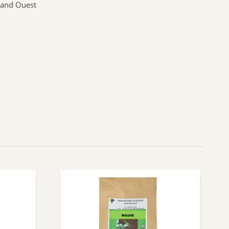
Grand Ouest
BIOFLORAL
HOLLIS
PROBIOLOG
ARGILETZ
GRANIONS
HERBESAN
LABCATAL
ROYER COSMETIQUE
CENTIFOLIA
ABOCA
GILBERT
Dr.Hauschka
Boiron
Lehning
Préparatoire du Bocage