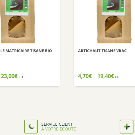
E MATRICAIRE TISANE BIO
ARTICHAUT TISANE VRAC
Plage
Plage
23,00
€
4,70
€
19,40
€
–
TTC
TTC
de
de
prix :
prix :
8,80€
4,70€
à
à
23,00€
19,40€
SERVICE CLIENT
À VOTRE ÉCOUTE