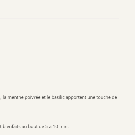
SANTE VERTE
ARKOPHARMA
URGO
CCD
PHYTO SUD
BIOHEME
RESPIRE
MANOUKA
VALEBIO
EPITACT
PRESCRIPTION NATURE
e, la menthe poivrée et le basilic apportent une touche de
NUTRISANTE VITAVEA
MUSC INTIME
PILEGE
t bienfaits au bout de 5 à 10 min.
SANTAROME