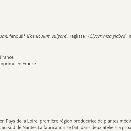
vum
), fenouil* (
Foeniculum vulgare
), réglisse* (
Glycyrrhiza glabra
),
 France
t imprimé en France
n Pays de la Loire, première région productrice de plantes médic
 au sud de Nantes.La fabrication se fait dans deux ateliers à prox