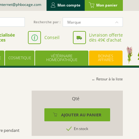
internet@phbocage.com
Mon compte
Mon panier
Recherche
Marque
Recherche par :
pour
NUTERGIA
:
ialisée
Livraison offerte
Conseil
ces
dès 49€ d’achat
VALBIOTIS
BODYGUARD
VÉTÉRINAIRE
BONNES
E
COSMETIQUE
LABORATOIRE LESCUYER
HOMÉOPATHIQUE
AFFAIRES
OWARI
EFFINOV NUTRITION
← Retour à la liste
SCHOLL
ARAGAN
quantité
de
COOPER
BIOHEME
AJOUTER AU PANIER
BAYER
DIGESTION
UPSA
APRÈS-
En stock
re pendant
REPAS
LES TROIS CHÊNES