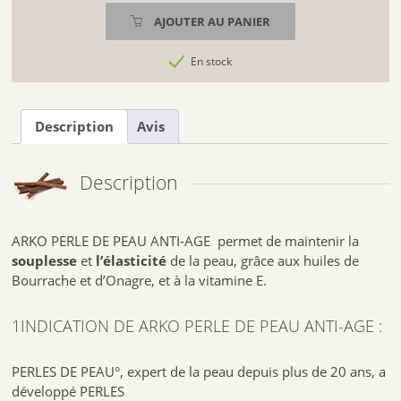
PEAU
AJOUTER AU PANIER
ANTI-
AGE
2.COMPOSITION DE ARKO PERLE DE PEAU ANTI-
En stock
GLOBAL
AGE
Gel silicique – Jus concentré de pomme (Malus domestica Borkh.) –
Description
Avis
Pulpe de mangue
(Mangifera indica L.) – Peptides de collagène – Extrait de fleur de lotus
(Nelumbo nucifera
Gaertn.) – Hyaluronate de sodium – Stabilisant : gomme xanthane –
Description
Gélifiant : pectine –
Arôme naturel (goût mangue) – Acidifiant: acide citrique – Antioxydant:
acide ascorbique
– Gluconate de cuivre.
ARKO PERLE DE PEAU ANTI-AGE permet de maintenir la
souplesse
et
l’élasticité
de la peau, grâce aux huiles de
INFORMATION NUTRITIONNELLE MOYENNE
Pour 2 sticks
Bourrache et d’Onagre, et à la vitamine E.
VNR(3)
Dioxyde de silicium dont silicium 100 mg
Peptides de collagène 47 mg
1INDICATION DE ARKO PERLE DE PEAU ANTI-AGE :
Hyaluronate de sodium 150 mg
Équivalent acide hyaluronique 0,15 mg
Cuivre 0,15 mg
PERLES DE PEAU°, expert de la peau depuis plus de 20 ans, a
100 mg
développé PERLES
47 mg