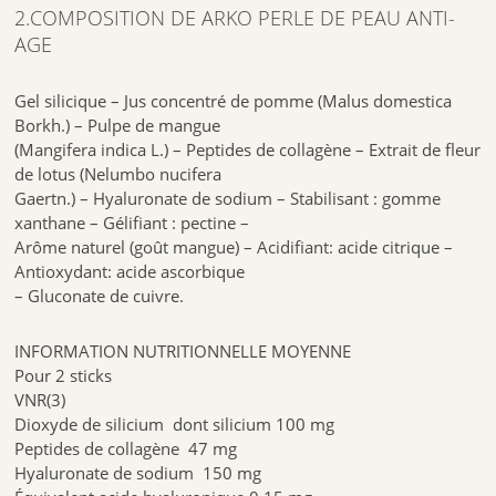
lumière directe du soleil.
2.COMPOSITION DE ARKO PERLE DE PEAU ANTI-
AGE
COMPLÉMENT ALIMENTAIRE
Gel silicique – Jus concentré de pomme (Malus domestica
REF
Borkh.) – Pulpe de mangue
(Mangifera indica L.) – Peptides de collagène – Extrait de fleur
de lotus (Nelumbo nucifera
Gaertn.) – Hyaluronate de sodium – Stabilisant : gomme
xanthane – Gélifiant : pectine –
Arôme naturel (goût mangue) – Acidifiant: acide citrique –
Antioxydant: acide ascorbique
– Gluconate de cuivre.
INFORMATION NUTRITIONNELLE MOYENNE
Pour 2 sticks
VNR(3)
Dioxyde de silicium dont silicium 100 mg
Peptides de collagène 47 mg
Hyaluronate de sodium 150 mg