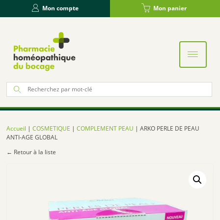
Panneau de gestion des cookies
Mon compte
Mon panier
Re
po
:
Accueil
|
COSMETIQUE
|
COMPLEMENT PEAU
| ARKO PERLE DE PEAU
ANTI-AGE GLOBAL
← Retour à la liste