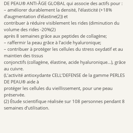
DE PEAU® ANTI-ÂGE GLOBAL qui associe des actifs pour :
2,5 g
150 mg
– améliorer durablement la densité, l’élasticité (+18%
140 mg
d’augmentation d’élastine(2)) et
0,15 mg
contribuer à réduire visiblement les rides (diminution du
15%
volume des rides -20%(2)
Valeurs Nutritionnelles
après 8 semaines grâce aux peptides de collagène;
3.CONSEIL,POSOLOGIE
– raffermir la peau grâce à l’acide hyaluronique;
– contribuer à protéger les cellules du stress oxydatif et au
ARKO PERLE DE PEAU ANTI-AGE Prendre 2 sticks par jour entre les
repas.
maintien des tissus
Malaxer le stick avant de le consommer.
conjonctifs (collagène, élastine, acide hyaluronique…), grâce
Les sticks sont prêts à l’emploi et ne nécessitent pas d’être dilués dans
au cuivre.
de l’eau ou autres liquides.
(L’activité antioxydante CELL’DEFENSE de la gamme PERLES
Si vous êtes sous traitement anticoagulant demandez conseil à votre
DE PEAU® aide à
médecin.
protéger les cellules du vieillissement, pour une peau
Ne pas dépasser la dose journalière recommandée.
préservée.
4.CONSERVATION :
(2) Étude scientifique réalisée sur 108 personnes pendant 8
semaines d’utilisation.
Ne pas laisser à la portée des jeunes enfants.
Les compléments alimentaires ne se substituent pas à un régime
alimentaire varié et équilibré, ni à un mode de vie sain. Ne pas
dépasser la dose journalière indiquée. Tenir hors de la portée des
jeunes enfants. . Conserver à température ambiante et à l’abri de la