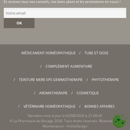
Et recevez tous nos conseils, nos bons plans et les promotions en cours !
OK
MÉDICAMENT HOMÉOPATHIQUE
TUBE ET DOSE
COMPLÉMENT ALIMENTAIRE
TEINTURE MERE EPS GEMMOTHERAPIE
PHYTOTHERAPIE
AROMATHERAPIE
COSMETIQUE
VÉTÉRINAIRE HOMÉOPATHIQUE
BONNES AFFAIRES
Dernière mise à jour le 02/08/2026 à 21:58:20
©
La Pharmacie du Bocage
2026. Tous droits réservés. Réalisation &
Maintenance :
AntheDesign