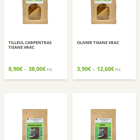
TILLEUL CARPENTRAS
OLIVIER TISANE VRAC
TISANE VRAC
Plage
Plage
8,90
€
38,00
€
3,90
€
12,60
€
–
–
TTC
TTC
de
de
prix :
prix :
8,90€
3,90€
à
à
38,00€
12,60€