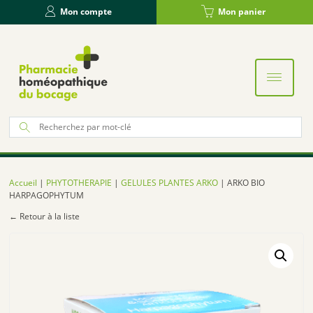
Panneau de gestion des cookies
Mon compte
Mon panier
Re
po
:
Accueil
|
PHYTOTHERAPIE
|
GELULES PLANTES ARKO
| ARKO BIO
HARPAGOPHYTUM
← Retour à la liste