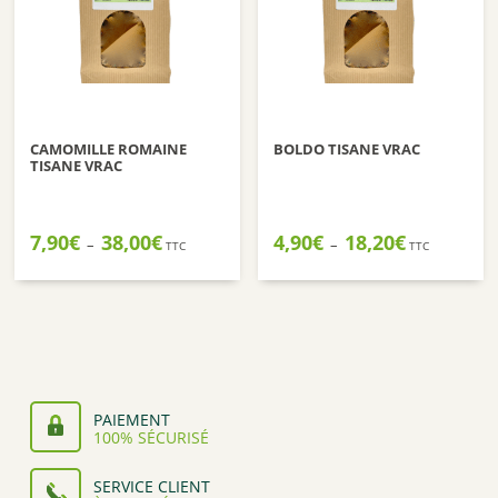
CAMOMILLE ROMAINE
BOLDO TISANE VRAC
TISANE VRAC
Plage
Plage
7,90
€
38,00
€
4,90
€
18,20
€
–
–
TTC
TTC
de
de
prix :
prix :
7,90€
4,90€
à
à
38,00€
18,20€
PAIEMENT
100% SÉCURISÉ
SERVICE CLIENT