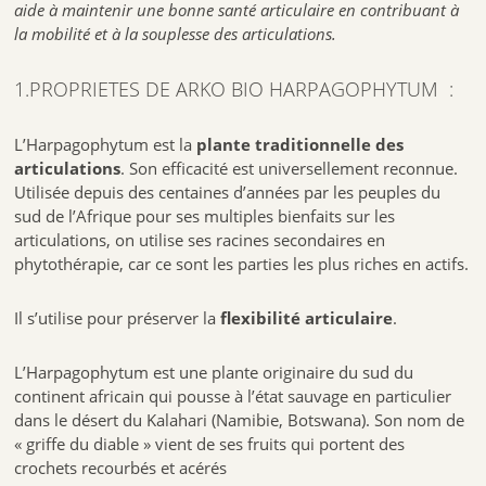
aide à maintenir une bonne santé articulaire en contribuant à
Un complément alimentaire ne doit pas se substituer à une
la mobilité et à la souplesse des articulations.
alimentation variée et équilibrée et à un mode de vie sain.
Ne pas laisser à la portée des jeunes enfants.
À conserver à l’abri de la lumière, de la chaleur et de l’humidité.
1.PROPRIETES DE ARKO BIO HARPAGOPHYTUM :
Emballage majoritairement recyclable; Analyse complète des qualités
L’Harpagophytum est la
plante traditionnelle des
et caractéristiques environnementales de l’emballage en cours de
articulations
. Son efficacité est universellement reconnue.
finalisation
Utilisée depuis des centaines d’années par les peuples du
sud de l’Afrique pour ses multiples bienfaits sur les
articulations, on utilise ses racines secondaires en
Enfin les formules BIO sont développées à partir d’ingrédients d’origine
phytothérapie, car ce sont les parties les plus riches en actifs.
naturelle, sans utilisation de produits chimiques de synthèse
(pesticides…) ni d’OGM conformément à la réglementation en vigueur
sur le mode de production biologique.
Il s’utilise pour préserver la
flexibilité articulaire
.
Fabricant Laboratoires ARKOPHARMA LID de Carros le Broc 1 ère
avenue 2709 M 06510 CARROS
L’Harpagophytum est une plante originaire du sud du
45 | 150 | ECO
Pack
se présente sous la forme DE
continent africain qui pousse à l’état sauvage en particulier
dans le désert du Kalahari (Namibie, Botswana). Son nom de
« griffe du diable » vient de ses fruits qui portent des
crochets recourbés et acérés