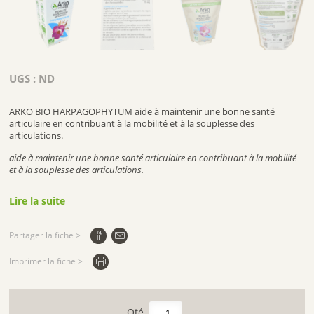
UGS :
ND
ARKO BIO HARPAGOPHYTUM aide à maintenir une bonne santé
articulaire en contribuant à la mobilité et à la souplesse des
articulations.
aide à maintenir une bonne santé articulaire en contribuant à la mobilité
et à la souplesse des articulations.
1.PROPRIETES DE ARKO BIO HARPAGOPHYTUM :
Lire la suite
L’Harpagophytum est la
plante traditionnelle des articulations
.
Son efficacité est universellement reconnue. Utilisée depuis des
Partager la fiche >
centaines d’années par les peuples du sud de l’Afrique pour ses
multiples bienfaits sur les articulations, on utilise ses racines
Imprimer la fiche >
secondaires en phytothérapie, car ce sont les parties les plus riches en
actifs.
Il s’utilise pour préserver la
flexibilité articulaire
.
quantité