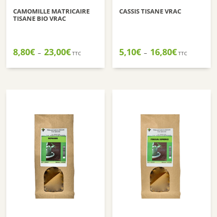
CAMOMILLE MATRICAIRE
CASSIS TISANE VRAC
TISANE BIO VRAC
Plage
Plage
8,80
€
23,00
€
5,10
€
16,80
€
–
–
TTC
TTC
de
de
prix :
prix :
8,80€
5,10€
à
à
23,00€
16,80€