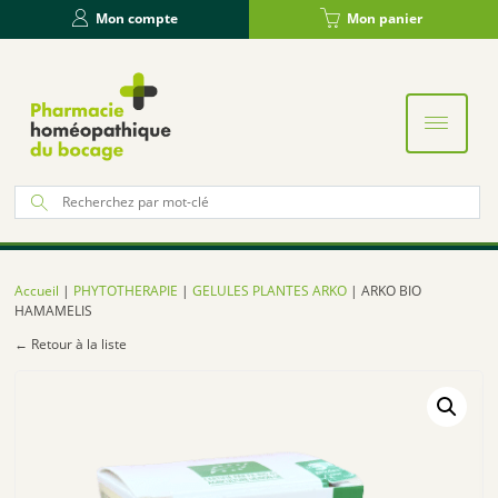
Panneau de gestion des cookies
Mon compte
Mon panier
Re
po
:
Accueil
|
PHYTOTHERAPIE
|
GELULES PLANTES ARKO
| ARKO BIO
HAMAMELIS
← Retour à la liste