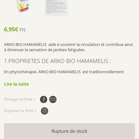
6,95
€
TTC
ARKO BIO HAMAMELIS aide à soutenir la circulation et contribue ainsi
à diminuer la sensation de jambes fatiguées.
1.PROPRIETES DE ARKO BIO HAMAMELIS :
En phytothérapie, ARKO BIO HAMAMELIS est traditionnellement
utilisé pour ses bienfaits sur le système circulatoire en protégeant
notamment les petits vaisseaux et les capillaires et en améliorant le
Lire la suite
retour veineux ce qui permet de retrouver une sensation de jambes
légères.
Partager la fiche >
Agit sur la microcirculation sanguine
Soutient la circulation et améliore le retour veineux
Imprimer la fiche >
Diminue la sensation de jambes lourdes et fatiguées
Aide à retrouver des jambes légères
Rupture de stock
2.POSOLOGIE :