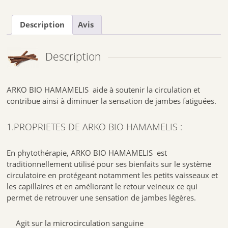
Voie orale. Réservé à l’adulte.
Description
Avis
Prendre
3 gélules
en une seule prise le matin au moment du repas
avec un grand verre d’eau.
3. COMPOSITION :
Description
Non recommandé pendant la grossesse et l’allaitement en
l’absence de données suffisantes.
Ne pas dépasser la dose journalière recommandée.
ARKO BIO HAMAMELIS aide à soutenir la circulation et
Un complément alimentaire ne doit pas se substituer à une
alimentation variée et équilibrée et à un mode de vie sain.
contribue ainsi à diminuer la sensation de jambes fatiguées.
Ne pas laisser à la portée des jeunes enfants.
1.PROPRIETES DE ARKO BIO HAMAMELIS :
À conserver à l’abri de la lumière, de la chaleur et de l’humidité.
4.CONTRE INDICATION :
En phytothérapie, ARKO BIO HAMAMELIS est
traditionnellement utilisé pour ses bienfaits sur le système
Recommandations d’usage
circulatoire en protégeant notamment les petits vaisseaux et
Non recommandé pendant la grossesse et l’allaitement en l’absence de
les capillaires et en améliorant le retour veineux ce qui
données suffisantes.
permet de retrouver une sensation de jambes légères.
En cas de traitement anticoagulant de type AVK, votre INR est à
surveiller.
Agit sur la microcirculation sanguine