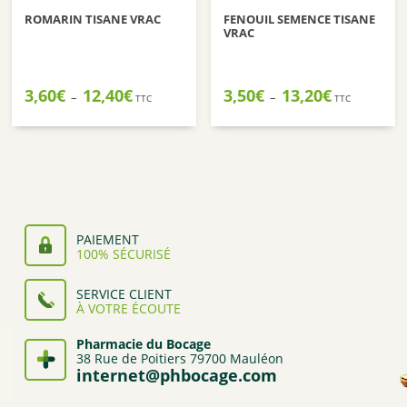
ROMARIN TISANE VRAC
FENOUIL SEMENCE TISANE
VRAC
Plage
Plage
3,60
€
12,40
€
3,50
€
13,20
€
–
–
TTC
TTC
de
de
prix :
prix :
3,60€
3,50€
à
à
12,40€
13,20€
PAIEMENT
100% SÉCURISÉ
SERVICE CLIENT
À VOTRE ÉCOUTE
Pharmacie du Bocage
38 Rue de Poitiers 79700 Mauléon
internet@phbocage.com