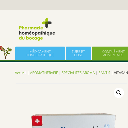
Panneau de gestion des cookies
Skip to content
MÉDICAMENT
TUBE ET
COMPLÉMENT
HOMÉOPATHIQUE
DOSE
ALIMENTAIRE
Accueil
|
AROMATHERAPIE
|
SPÉCIALITÉS AROMA
|
SANTIS
| VITASAN