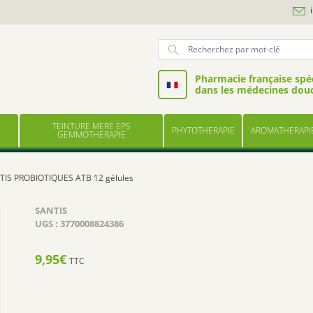
Pharmacie française spéc
dans les médecines dou
TEINTURE MERE EPS
PHYTOTHERAPIE
AROMATHERAPI
GEMMOTHERAPIE
TIS PROBIOTIQUES ATB 12 gélules
SANTIS
UGS :
3770008824386
9,95
€
TTC