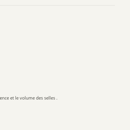
SANTE VERTE
ARKOPHARMA
URGO
CCD
PHYTO SUD
BIOHEME
RESPIRE
MANOUKA
VALEBIO
EPITACT
PRESCRIPTION NATURE
uence et le volume des selles .
NUTRISANTE VITAVEA
MUSC INTIME
PILEGE
SANTAROME