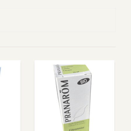
Nuxuriance
Weleda