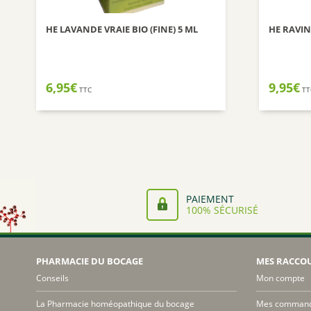
HE LAVANDE VRAIE BIO (FINE) 5 ML
HE RAVIN
6,95
€
9,95
€
TTC
TT
PAIEMENT
100% SÉCURISÉ
PHARMACIE DU BOCAGE
MES RACCO
Conseils
Mon compte
La Pharmacie homéopathique du bocage
Mes comman