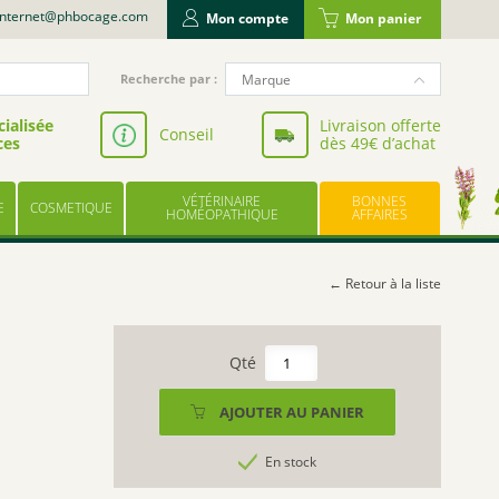
internet@phbocage.com
Mon compte
Mon panier
Recherche
Marque
Recherche par :
pour
NUTERGIA
:
ialisée
Livraison offerte
Conseil
ces
dès 49€ d’achat
VALBIOTIS
BODYGUARD
VÉTÉRINAIRE
BONNES
E
COSMETIQUE
LABORATOIRE LESCUYER
HOMÉOPATHIQUE
AFFAIRES
OWARI
EFFINOV NUTRITION
← Retour à la liste
SCHOLL
ARAGAN
quantité
de
COOPER
VITASANTIS
AJOUTER AU PANIER
BAYER
PROBIOTIQUES
UPSA
ATB
En stock
12
LES TROIS CHÊNES