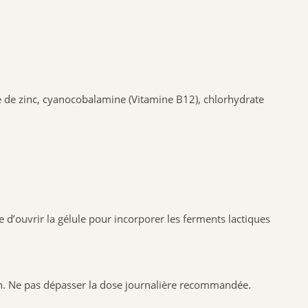
NAT & FORM
NHCO
VYNDEO
HAUT SEGALA
PRANAROM
te de zinc, cyanocobalamine (Vitamine B12), chlorhydrate
JOONE
ALPHANOVA
SANTIS
CRUSOE
HERBALGEM
e d’ouvrir la gélule pour incorporer les ferments lactiques
PHYTOSTANDARD
ALVADIEM
INELDEA
JOLIESBAUMES
in. Ne pas dépasser la dose journalière recommandée.
FRESKORYL