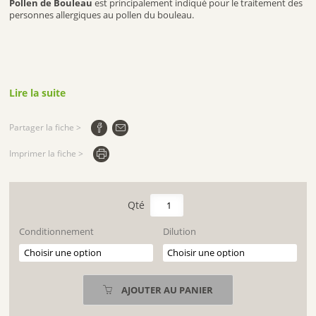
Pollen de Bouleau
est principalement indiqué pour le traitement des
personnes allergiques au pollen du bouleau.
Lire la suite
Partager la fiche >
Imprimer la fiche >
quantité
de
POLLEN
Conditionnement
Dilution
DE
BOULEAU
AJOUTER AU PANIER