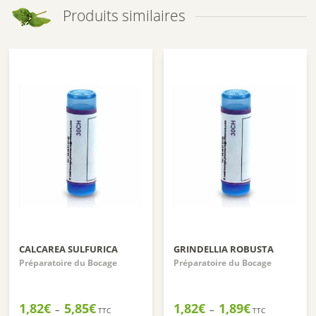
Produits similaires
CALCAREA SULFURICA
GRINDELLIA ROBUSTA
Préparatoire du Bocage
Préparatoire du Bocage
Plage
Plage
1,82
€
5,85
€
1,82
€
1,89
€
–
–
TTC
TTC