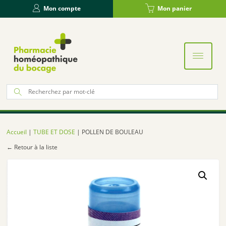
Panneau de gestion des cookies
Mon compte
Mon panier
Re
po
:
Accueil
|
TUBE ET DOSE
| POLLEN DE BOULEAU
← Retour à la liste