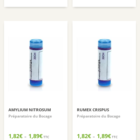
de
de
prix :
prix :
1,82€
1,82€
à
à
5,85€
1,89€
AMYLIUM NITROSUM
RUMEX CRISPUS
Préparatoire du Bocage
Préparatoire du Bocage
Plage
Plage
1,82
€
1,89
€
1,82
€
1,89
€
–
–
TTC
TTC