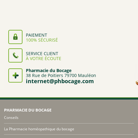
4,40€
4,20€
à
à
17,80€
16,20€
PAIEMENT
100% SÉCURISÉ
SERVICE CLIENT
À VOTRE ÉCOUTE
Pharmacie du Bocage
38 Rue de Poitiers 79700 Mauléon
internet@phbocage.com
PHARMACIE DU BOCAGE
Conseils
La Pharmacie homéopathique du bocage