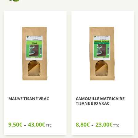
MAUVE TISANE VRAC
CAMOMILLE MATRICAIRE
TISANE BIO VRAC
Plage
Plage
9,50
€
43,00
€
8,80
€
23,00
€
–
–
TTC
TTC
de
de
prix :
prix :