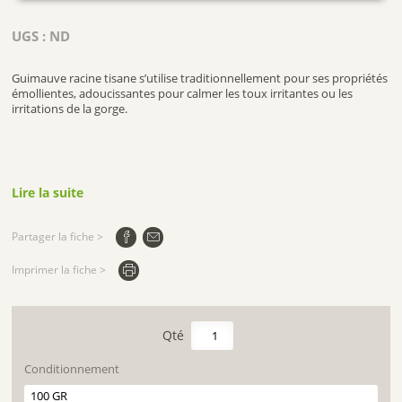
UGS :
ND
Guimauve racine tisane s’utilise traditionnellement pour ses propriétés
émollientes, adoucissantes pour calmer les toux irritantes ou les
irritations de la gorge.
Lire la suite
Partager la fiche >
Imprimer la fiche >
quantité
de
GUIMAUVE
Conditionnement
RACINE