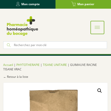
Panneau de gestion des cookies
Mon compte
Mon panier
Re
po
:
Accueil
|
PHYTOTHERAPIE
|
TISANE UNITAIRE
| GUIMAUVE RACINE
TISANE VRAC
← Retour à la liste