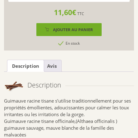
TISANE
VRAC
11,60
€
TTC
AJOUTER AU PANIER
En stock
Description
Avis
Description
Guimauve racine tisane s’utilise traditionnellement pour ses
propriétés émollientes, adoucissantes pour calmer les toux
irritantes ou les irritations de la gorge.
Guimauve racine tisane officinale,(Althaea officinalis )
guimauve sauvage, mauve blanche de la famille des
malvacées