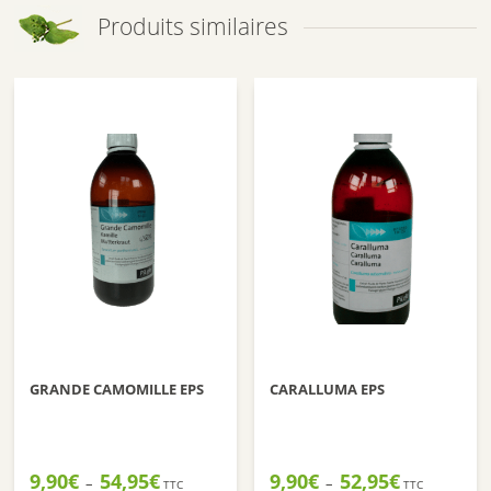
Produits similaires
GRANDE CAMOMILLE EPS
CARALLUMA EPS
Plage
Plage
9,90
€
54,95
€
9,90
€
52,95
€
–
–
TTC
TTC