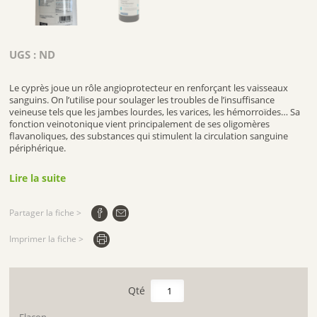
UGS :
ND
Le cyprès joue un rôle angioprotecteur en renforçant les vaisseaux
sanguins. On l’utilise pour soulager les troubles de l’insuffisance
veineuse tels que les jambes lourdes, les varices, les hémorroïdes… Sa
fonction veinotonique vient principalement de ses oligomères
flavanoliques, des substances qui stimulent la circulation sanguine
périphérique.
Lire la suite
Partager la fiche >
Imprimer la fiche >
quantité
de
CYPRÈS