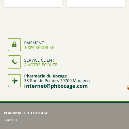
de
de
prix :
prix :
9,90€
9,90€
à
à
54,95€
54,95€
PAIEMENT
100% SÉCURISÉ
SERVICE CLIENT
À VOTRE ÉCOUTE
Pharmacie du Bocage
38 Rue de Poitiers 79700 Mauléon
internet@phbocage.com
PHARMACIE DU BOCAGE
Conseils