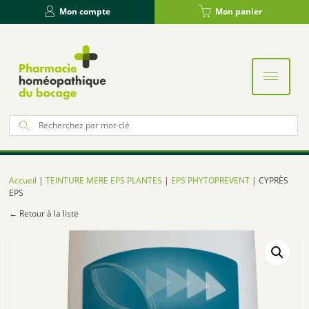
Panneau de gestion des cookies
Mon compte
Mon panier
Re
po
:
Accueil
|
TEINTURE MERE EPS PLANTES
|
EPS PHYTOPREVENT
| CYPRÈS
EPS
← Retour à la liste