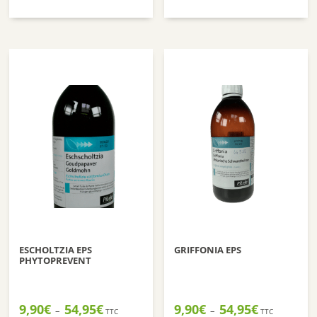
de
de
prix :
prix :
9,90€
9,90€
à
à
54,95€
52,95€
ESCHOLTZIA EPS
GRIFFONIA EPS
PHYTOPREVENT
Plage
Plage
9,90
€
54,95
€
9,90
€
54,95
€
–
–
TTC
TTC