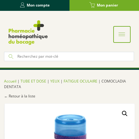
Panneau de gestion des cookies
Mon compte
Mon panier
Re
po
:
Accueil
|
TUBE ET DOSE
|
YEUX
|
FATIGUE OCULAIRE
| COMOCLADIA
DENTATA
← Retour à la liste