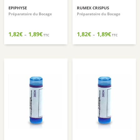
EPIPHYSE
RUMEX CRISPUS
Préparatoire du Bocage
Préparatoire du Bocage
Plage
Plage
1,82
€
1,89
€
1,82
€
1,89
€
–
–
TTC
TTC
de
de
prix :
prix :
1,82€
1,82€
à
à
1,89€
1,89€