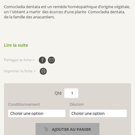
Comocladia dentata est un remède homéopathique d’origine végétale,
on l ‘obtient a martir des écorces d’une plante Comocladia dentata,
de la famille des anacardiers.
Lire la suite
Partager la fiche >
Imprimer la fiche >
quantité
de
COMOCLADIA
Conditionnement
Dilution
DENTATA
AJOUTER AU PANIER