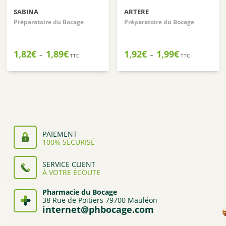
SABINA
ARTERE
Préparatoire du Bocage
Préparatoire du Bocage
Plage
Plage
1,82
€
1,89
€
1,92
€
1,99
€
–
–
TTC
TTC
de
de
prix :
prix :
1,82€
1,92€
à
à
1,89€
1,99€
PAIEMENT
100% SÉCURISÉ
SERVICE CLIENT
À VOTRE ÉCOUTE
Pharmacie du Bocage
38 Rue de Poitiers 79700 Mauléon
internet@phbocage.com