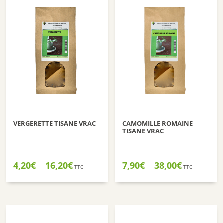
VERGERETTE TISANE VRAC
CAMOMILLE ROMAINE
TISANE VRAC
Plage
Plage
4,20
€
16,20
€
7,90
€
38,00
€
–
–
TTC
TTC
de
de
prix :
prix :
4,20€
7,90€
à
à
16,20€
38,00€