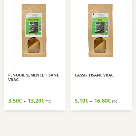
FENOUIL SEMENCE TISANE
CASSIS TISANE VRAC
VRAC
Plage
Plage
3,50
€
13,20
€
5,10
€
16,80
€
–
–
TTC
TTC
de
de
prix :
prix :
3,50€
5,10€
à
à
13,20€
16,80€