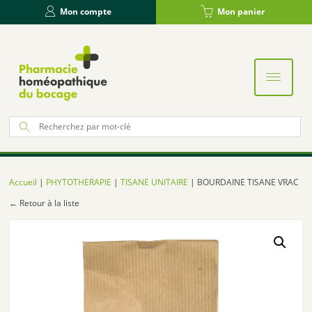
Panneau de gestion des cookies
Mon compte
Mon panier
Re
po
:
Accueil
|
PHYTOTHERAPIE
|
TISANE UNITAIRE
| BOURDAINE TISANE VRAC
← Retour à la liste