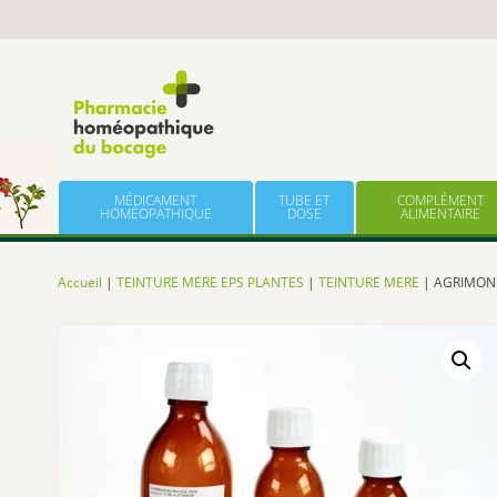
Panneau de gestion des cookies
Skip to content
MÉDICAMENT
TUBE ET
COMPLÉMENT
HOMÉOPATHIQUE
DOSE
ALIMENTAIRE
Accueil
|
TEINTURE MERE EPS PLANTES
|
TEINTURE MERE
| AGRIMONI