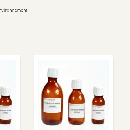
Nuxuriance
environnement.
Weleda