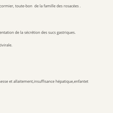
NAT & FORM
rmier, toute-bon de la famille des rosacées .
NHCO
VYNDEO
HAUT SEGALA
ntation de la sécrétion des sucs gastriques.
PRANAROM
JOONE
virale.
ALPHANOVA
SANTIS
CRUSOE
HERBALGEM
PHYTOSTANDARD
esse et allaitement,insuffisance hépatique,enfantet
ALVADIEM
INELDEA
JOLIESBAUMES
FRESKORYL