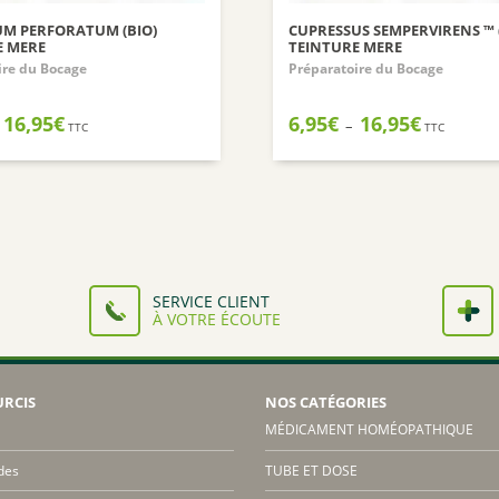
UM PERFORATUM (BIO)
CUPRESSUS SEMPERVIRENS ™ (
E MERE
TEINTURE MERE
ire du Bocage
Préparatoire du Bocage
Plage
Plage
16,95
€
6,95
€
16,95
€
–
TTC
TTC
de
de
prix :
prix :
6,95€
6,95€
à
à
16,95€
16,95€
SERVICE CLIENT
À VOTRE ÉCOUTE
URCIS
NOS CATÉGORIES
MÉDICAMENT HOMÉOPATHIQUE
des
TUBE ET DOSE