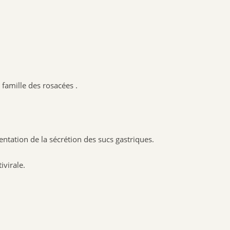
SANTE VERTE
ARKOPHARMA
URGO
CCD
PHYTO SUD
famille des rosacées .
BIOHEME
RESPIRE
MANOUKA
VALEBIO
ntation de la sécrétion des sucs gastriques.
EPITACT
PRESCRIPTION NATURE
virale.
NUTRISANTE VITAVEA
MUSC INTIME
PILEGE
SANTAROME