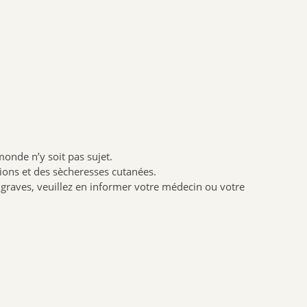
BIOFLORAL
HOLLIS
PROBIOLOG
ARGILETZ
GRANIONS
HERBESAN
LABCATAL
monde n’y soit pas sujet.
ROYER COSMETIQUE
tions et des sècheresses cutanées.
CENTIFOLIA
t graves, veuillez en informer votre médecin ou votre
ABOCA
GILBERT
Dr.Hauschka
Boiron
Lehning
Préparatoire du Bocage