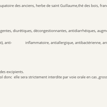
ire des anciens, herbe de saint Guillaume,thé des bois, franco
gentes, diurétiques, décongestionnantes, antidiarrhéiques, augme
nt), anti- inflammatoire, antiallergique, antibactérienne, anti
:
 des excipients.
onc elle sera strictement interdite par voie orale en cas ,gross