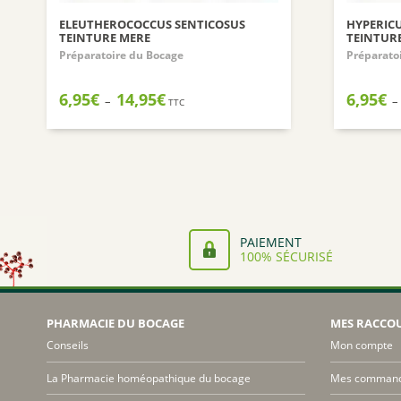
ELEUTHEROCOCCUS SENTICOSUS
HYPERIC
TEINTURE MERE
TEINTUR
Préparatoire du Bocage
Préparato
Plage
6,95
€
14,95
€
6,95
€
–
–
TTC
de
prix :
6,95€
à
14,95€
PAIEMENT
100% SÉCURISÉ
PHARMACIE DU BOCAGE
MES RACCO
Conseils
Mon compte
La Pharmacie homéopathique du bocage
Mes comman