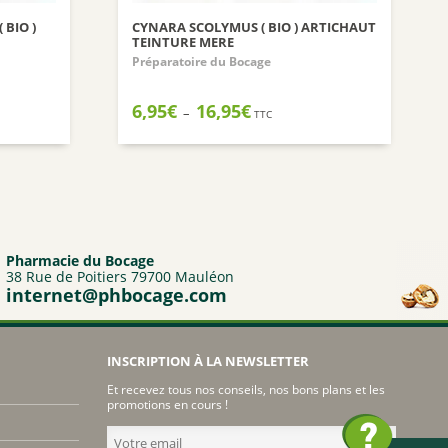
 BIO )
CYNARA SCOLYMUS ( BIO ) ARTICHAUT
TEINTURE MERE
Préparatoire du Bocage
Plage
6,95
€
16,95
€
–
TTC
de
prix :
6,95€
à
16,95€
Pharmacie du Bocage
38 Rue de Poitiers 79700 Mauléon
internet@phbocage.com
INSCRIPTION À LA NEWSLETTER
Et recevez tous nos conseils, nos bons plans et les
promotions en cours !