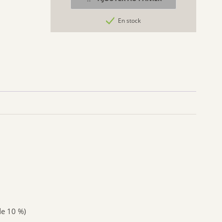
ROTTAPHARM
,
En stock
RICHELET
,
NUUDE
SUPERDIET
ile,
PIERRE FABRE MÉDICAMENT
ORAL B
int
GESTARELLE
sacées .
DENSMORE
IBSA GENEVRIER
iurétiques,
LLR-G5
on des sucs
THEA PHARMA
BIOLANE
anti-
HUMER
NAT & FORM
de 10 %)
ALVITYL