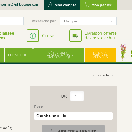
internet@phbocage.com
Mon compte
Mon panier
Recherche
Marque
Recherche par :
pour
NUTERGIA
:
ialisée
Livraison offerte
Conseil
ces
dès 49€ d’achat
VALBIOTIS
BODYGUARD
VÉTÉRINAIRE
BONNES
E
COSMETIQUE
LABORATOIRE LESCUYER
HOMÉOPATHIQUE
AFFAIRES
OWARI
EFFINOV NUTRITION
← Retour à la liste
SCHOLL
ARAGAN
quantité
de
COOPER
AGRIMONIA
Flacon
BAYER
AIGREMOINE
UPSA
TEINTURE
MERE
LES TROIS CHÊNES
et-août).
AJOUTER AU PANIER