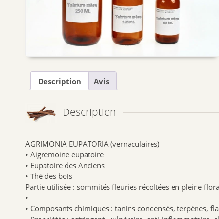
Description
Avis
Description
AGRIMONIA EUPATORIA (vernaculaires)
• Aigremoine eupatoire
• Eupatoire des Anciens
• Thé des bois
Partie utilisée : sommités fleuries récoltées en pleine florai
•
• Composants chimiques : tanins condensés, terpènes, flav
• Propriétés : astringent, vulnéraire, anti-inflammatoire,