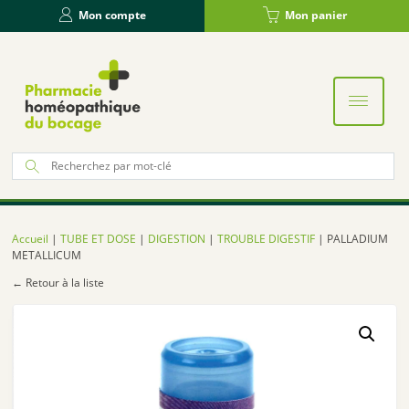
Panneau de gestion des cookies
Mon compte
Mon panier
Re
po
:
Accueil
|
TUBE ET DOSE
|
DIGESTION
|
TROUBLE DIGESTIF
| PALLADIUM
METALLICUM
← Retour à la liste