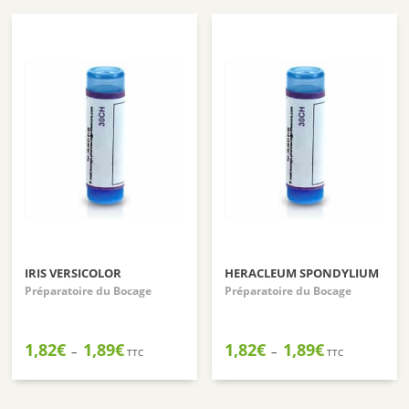
IRIS VERSICOLOR
HERACLEUM SPONDYLIUM
Préparatoire du Bocage
Préparatoire du Bocage
Plage
Plage
1,82
€
1,89
€
1,82
€
1,89
€
–
–
TTC
TTC
de
de
prix :
prix :
1,82€
1,82€