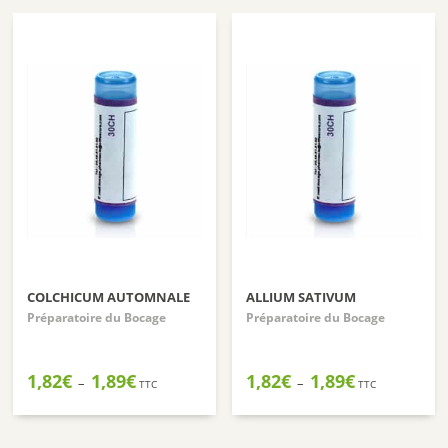
à
à
1,89€
1,89€
COLCHICUM AUTOMNALE
ALLIUM SATIVUM
Préparatoire du Bocage
Préparatoire du Bocage
Plage
Plage
1,82
€
1,89
€
1,82
€
1,89
€
–
–
TTC
TTC
de
de
prix :
prix :
1,82€
1,82€