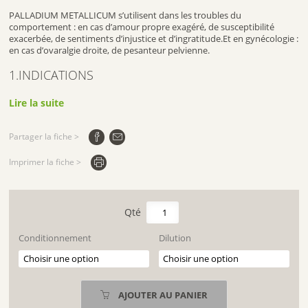
PALLADIUM METALLICUM s’utilisent dans les troubles du
comportement : en cas d’amour propre exagéré, de susceptibilité
exacerbée, de sentiments d’injustice et d’ingratitude.Et en gynécologie :
en cas d’ovaralgie droite, de pesanteur pelvienne.
1.INDICATIONS
une basse dilution stimule l’organe, une moyenne régule et une
Lire la suite
supérieure freine l’organe.
3. PRODUITS:
Partager la fiche >
Ce produit en granule ou dose est un médicament homéopathique
Imprimer la fiche >
Dilutions : 4 CH, 5 CH, 7 CH, 9 CH, 15 CH, 30 CH
4.COMPOSITION:
quantité
de
principe actif PALLADIUM METALLICUM :
Excipients à effet notoire : xylitol. Voie d’administration : Voie orale.
PALLADIUM
Conditionnement
Dilution
METALLICUM
5.PRISE:
Pour obtenir les granules ,vous renversez et tournez le bouchon pour
AJOUTER AU PANIER
sortir les granules du tube.
Chez l’adulte et l’enfant de plus de 6 ans , on laisse les granules fondre