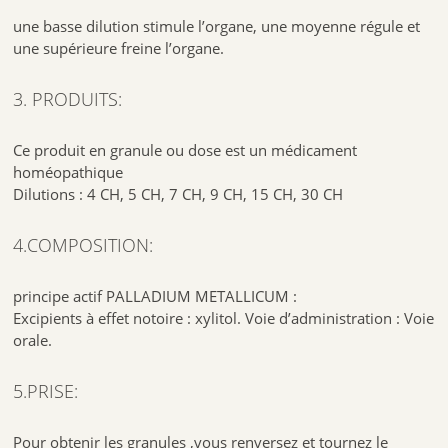
Retrouvez tous nos conseils sur l’utilisation de l’homéopathie via
ce
une basse dilution stimule l’organe, une moyenne régule et
lien
.
une supérieure freine l’organe.
3. PRODUITS:
Ce produit en granule ou dose est un médicament
homéopathique
Dilutions : 4 CH, 5 CH, 7 CH, 9 CH, 15 CH, 30 CH
4.COMPOSITION:
principe actif PALLADIUM METALLICUM :
Excipients à effet notoire : xylitol. Voie d’administration : Voie
orale.
5.PRISE:
Pour obtenir les granules ,vous renversez et tournez le