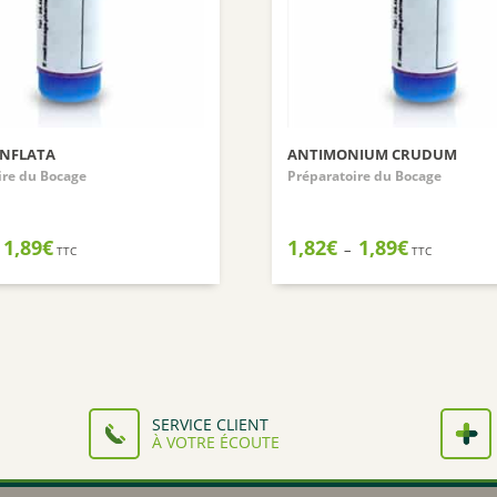
INFLATA
ANTIMONIUM CRUDUM
ire du Bocage
Préparatoire du Bocage
Plage
Plage
1,89
€
1,82
€
1,89
€
–
TTC
TTC
de
de
prix :
prix :
1,82€
1,82€
à
à
1,89€
1,89€
SERVICE CLIENT
À VOTRE ÉCOUTE