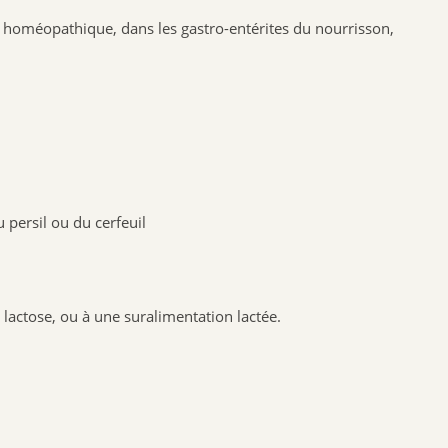
SANTE VERTE
ède homéopathique, dans les gastro-entérites du nourrisson,
ARKOPHARMA
URGO
CCD
PHYTO SUD
BIOHEME
RESPIRE
persil ou du cerfeuil
MANOUKA
VALEBIO
EPITACT
actose, ou à une suralimentation lactée.
PRESCRIPTION NATURE
NUTRISANTE VITAVEA
MUSC INTIME
PILEGE
SANTAROME