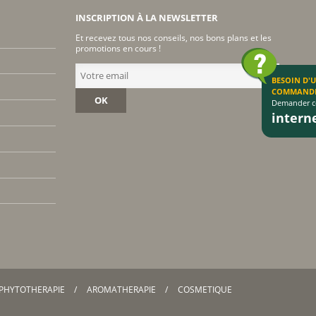
INSCRIPTION À LA NEWSLETTER
Et recevez tous nos conseils, nos bons plans et les
promotions en cours !
BESOIN D'
COMMAND
OK
Demander co
inter
PHYTOTHERAPIE
AROMATHERAPIE
COSMETIQUE