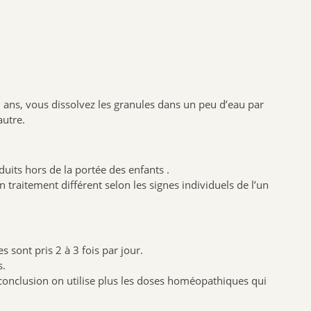
NAT & FORM
NHCO
VYNDEO
HAUT SEGALA
PRANAROM
6 ans, vous dissolvez les granules dans un peu d’eau par
JOONE
autre.
ALPHANOVA
SANTIS
ts hors de la portée des enfants .
CRUSOE
aitement différent selon les signes individuels de l’un
HERBALGEM
PHYTOSTANDARD
ALVADIEM
 sont pris 2 à 3 fois par jour.
INELDEA
s.
conclusion on utilise plus les doses homéopathiques qui
JOLIESBAUMES
FRESKORYL