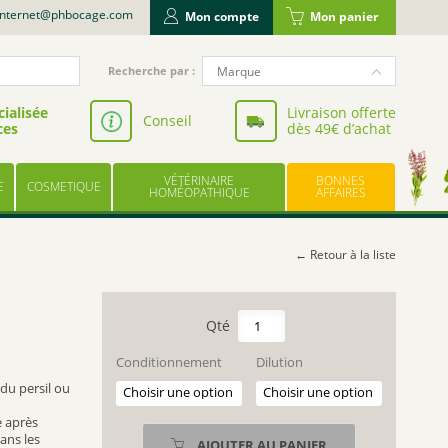
internet@phbocage.com
Mon compte
Mon panier
Recherche
Marque
Recherche par :
pour
NUTERGIA
:
ialisée
Livraison offerte
Conseil
ces
dès 49€ d’achat
VALBIOTIS
BODYGUARD
VÉTÉRINAIRE
BONNES
E
COSMETIQUE
LABORATOIRE LESCUYER
HOMÉOPATHIQUE
AFFAIRES
OWARI
EFFINOV NUTRITION
← Retour à la liste
SCHOLL
ARAGAN
quantité
de
COOPER
AETHUSA
Conditionnement
Dilution
BAYER
CYNAPIUM
du persil ou
UPSA
e après
LES TROIS CHÊNES
ans les
AJOUTER AU PANIER