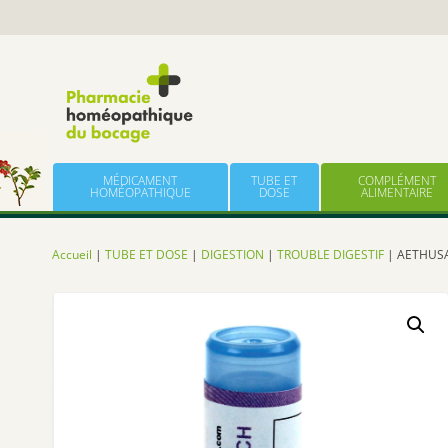
Panneau de gestion des cookies
Skip to content
MÉDICAMENT
TUBE ET
COMPLÉMENT
HOMÉOPATHIQUE
DOSE
ALIMENTAIRE
Accueil
|
TUBE ET DOSE
|
DIGESTION
|
TROUBLE DIGESTIF
| AETHUS