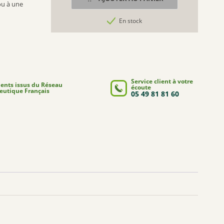
ou à une
ROTTAPHARM
En stock
tress.
RICHELET
NUUDE
SUPERDIET
PIERRE FABRE MÉDICAMENT
Service client à votre
ORAL B
nts issus du Réseau
écoute
utique Français
05 49 81 81 60
GESTARELLE
DENSMORE
IBSA GENEVRIER
LLR-G5
THEA PHARMA
BIOLANE
HUMER
NAT & FORM
ALVITYL