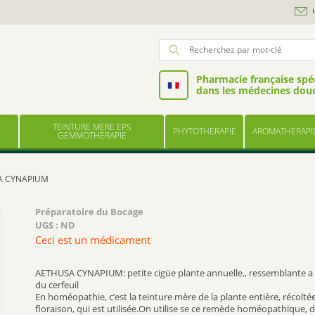
Pharmacie française spéc
dans les médecines dou
TEINTURE MERE EPS
PHYTOTHERAPIE
AROMATHERAPI
GEMMOTHERAPIE
A CYNAPIUM
Préparatoire du Bocage
UGS :
ND
Ceci est un médicament
AETHUSA CYNAPIUM: petite cigüe plante annuelle., ressemblante a 
du cerfeuil
En homéopathie, c’est la teinture mère de la plante entière, récolté
floraison, qui est utilisée.On utilise se ce remède homéopathique, d