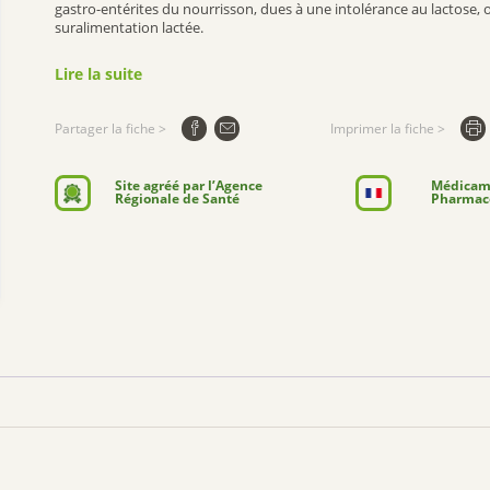
gastro-entérites du nourrisson, dues à une intolérance au lactose, 
suralimentation lactée.
et dans les troubles du comportement de l’enfant vomisseur.et le s
Lire la suite
Partager la fiche >
Imprimer la fiche >
Site agréé par l’Agence
Médicame
Régionale de Santé
Pharmace