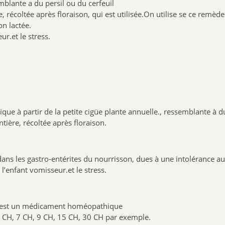
blante a du persil ou du cerfeuil
e, récoltée après floraison, qui est utilisée.On utilise se ce rem
on lactée.
r.et le stress.
à partir de la petite cigüe plante annuelle., ressemblante à du 
tière, récoltée après floraison.
 les gastro-entérites du nourrisson, dues à une intolérance au l
enfant vomisseur.et le stress.
est un médicament homéopathique
 5 CH, 7 CH, 9 CH, 15 CH, 30 CH par exemple.