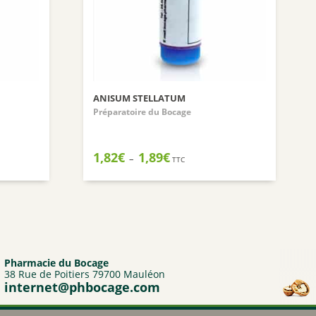
ANISUM STELLATUM
Préparatoire du Bocage
Plage
1,82
€
1,89
€
–
TTC
de
prix :
1,82€
à
1,89€
Pharmacie du Bocage
38 Rue de Poitiers 79700 Mauléon
internet@phbocage.com