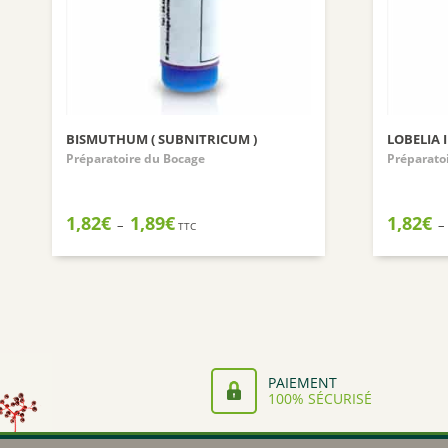
BISMUTHUM ( SUBNITRICUM )
LOBELIA 
Préparatoire du Bocage
Préparato
Plage
1,82
€
1,89
€
1,82
€
–
–
TTC
de
prix :
1,82€
à
1,89€
PAIEMENT
100% SÉCURISÉ